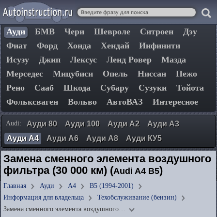
Ауди
БМВ
Чери
Шевроле
Ситроен
Дэу
Фиат
Форд
Хонда
Хендай
Инфинити
Исузу
Джип
Лексус
Ленд Ровер
Мазда
Мерседес
Мицубиси
Опель
Ниссан
Пежо
Рено
Сааб
Шкода
Субару
Сузуки
Тойота
Фольксваген
Вольво
АвтоВАЗ
Интересное
Audi:
Ауди 80
Ауди 100
Ауди А2
Ауди А3
Ауди А4
Ауди А6
Ауди А8
Ауди КУ5
Замена сменного элемента воздушного
фильтра (30 000 км) (
)
Audi A4 B5
Главная
Ауди
А4
B5 (1994-2001)
Информация для владельца
Техобслуживание (бензин)
Замена сменного элемента воздушного…