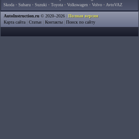
Skoda
•
Subaru
•
Suzuki
•
Toyota
•
Volkswagen
•
Volvo
•
AvtoVAZ
AutoInstruction.ru
© 2020–2026
|
Полная версия
Карта сайта
|
Статьи
|
Контакты
|
Поиск по сайту