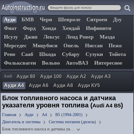
Ауди
БМВ
Чери
Шевроле
Ситроен
Дэу
Фиат
Форд
Хонда
Хендай
Инфинити
Исузу
Джип
Лексус
Ленд Ровер
Мазда
Мерседес
Мицубиси
Опель
Ниссан
Пежо
Рено
Сааб
Шкода
Субару
Сузуки
Тойота
Фольксваген
Вольво
АвтоВАЗ
Интересное
Audi:
Ауди 80
Ауди 100
Ауди А2
Ауди А3
Ауди А4
Ауди А6
Ауди А8
Ауди КУ5
Блок топливного насоса и датчика
указателя уровня топлива (
)
Audi A4 B5
Главная
Ауди
А4
B5 (1994-2001)
Двигатель и системы
Система питания (дизель)
Блок топливного насоса и датчика ук…