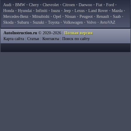
Audi
•
BMW
•
Chery
•
Chevrolet
•
Citroen
•
Daewoo
•
Fiat
•
Ford
•
Honda
•
Hyundai
•
Infiniti
•
Isuzu
•
Jeep
•
Lexus
•
Land Rover
•
Mazda
•
Mercedes-Benz
•
Mitsubishi
•
Opel
•
Nissan
•
Peugeot
•
Renault
•
Saab
•
Skoda
•
Subaru
•
Suzuki
•
Toyota
•
Volkswagen
•
Volvo
•
AvtoVAZ
AutoInstruction.ru
© 2020–2026
|
Полная версия
Карта сайта
|
Статьи
|
Контакты
|
Поиск по сайту