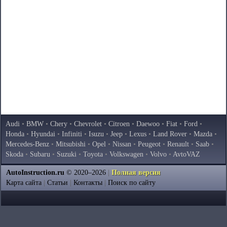
Audi
•
BMW
•
Chery
•
Chevrolet
•
Citroen
•
Daewoo
•
Fiat
•
Ford
•
Honda
•
Hyundai
•
Infiniti
•
Isuzu
•
Jeep
•
Lexus
•
Land Rover
•
Mazda
•
Mercedes-Benz
•
Mitsubishi
•
Opel
•
Nissan
•
Peugeot
•
Renault
•
Saab
•
Skoda
•
Subaru
•
Suzuki
•
Toyota
•
Volkswagen
•
Volvo
•
AvtoVAZ
AutoInstruction.ru
© 2020–2026
|
Полная версия
Карта сайта
|
Статьи
|
Контакты
|
Поиск по сайту