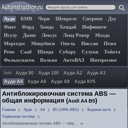
Ауди
БМВ
Чери
Шевроле
Ситроен
Дэу
Фиат
Форд
Хонда
Хендай
Инфинити
Исузу
Джип
Лексус
Ленд Ровер
Мазда
Мерседес
Мицубиси
Опель
Ниссан
Пежо
Рено
Сааб
Шкода
Субару
Сузуки
Тойота
Фольксваген
Вольво
АвтоВАЗ
Интересное
Audi:
Ауди 80
Ауди 100
Ауди А2
Ауди А3
Ауди А4
Ауди А6
Ауди А8
Ауди КУ5
Антиблокировочная система ABS —
общая информация (
)
Audi A4 B5
Главная
Ауди
А4
B5 (1994-2001)
Ходовая часть
Тормозная система
Антиблокировочная система ABS — общ…