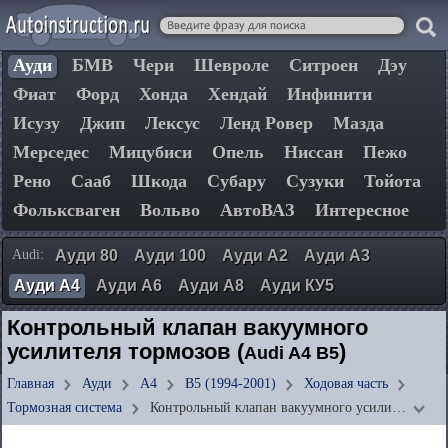
Ауди
БМВ
Чери
Шевроле
Ситроен
Дэу
Фиат
Форд
Хонда
Хендай
Инфинити
Исузу
Джип
Лексус
Ленд Ровер
Мазда
Мерседес
Мицубиси
Опель
Ниссан
Пежо
Рено
Сааб
Шкода
Субару
Сузуки
Тойота
Фольксваген
Вольво
АвтоВАЗ
Интересное
Audi:
Ауди 80
Ауди 100
Ауди А2
Ауди А3
Ауди А4
Ауди А6
Ауди А8
Ауди КУ5
Контрольный клапан вакуумного
усилителя тормозов (
)
Audi A4 B5
Главная
Ауди
А4
B5 (1994-2001)
Ходовая часть
Тормозная система
Контрольный клапан вакуумного усили…