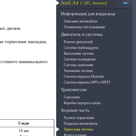
Audi A4 1
(B5, бензин)
Информация для владельца
Описание автомобиля
Техническое обслуживание
ых дисков.
Двигатель и системы
вые тормозные накладки,
Ремонт двигателей
Система турбонаддува
Выхлопная система
Система охлаждения
пустимого минимального
Система зажигания
Топливная система
Система впрыска Motronic
Система впрыска MPI и MPFI
Трансмиссия
Сцепление
Коробка передач и валы
Ходовая часть
Рулевое управление
Сзади
Подвеска автомобиля
Тормозная система
10 мм
Колеса и шины