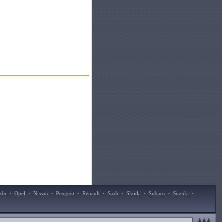
shi
•
Opel
•
Nissan
•
Peugeot
•
Renault
•
Saab
•
Skoda
•
Subaru
•
Suzuki
•