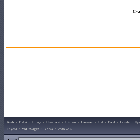
Ком
Audi
•
BMW
•
Chery
•
Chevrolet
•
Citroen
•
Daewoo
•
Fiat
•
Ford
•
Honda
•
Hy
Toyota
•
Volkswagen
•
Volvo
•
AvtoVAZ