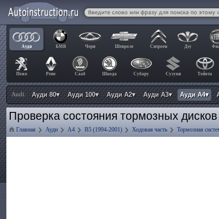
Ауди
БМВ
Чери
Шевроле
Ситроен
Дэу
Фи
Пежо
Рено
Сааб
Шкода
Субару
Сузуки
Тойота
Audi:
Ауди 80▾
Ауди 100▾
Ауди А2▾
Ауди А3▾
Ауди А4▾
Проверка состояния тормозных дисков 
Главная
Ауди
А4
B5 (1994-2001)
Ходовая часть
Тормозная систе