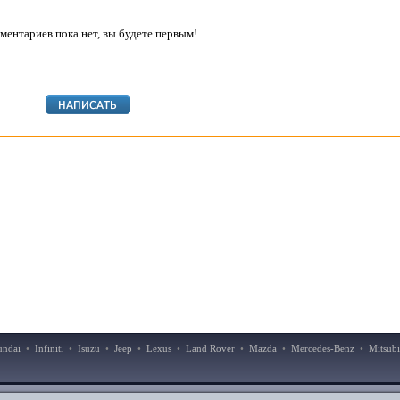
ментариев пока нет, вы будете первым!
undai
•
Infiniti
•
Isuzu
•
Jeep
•
Lexus
•
Land Rover
•
Mazda
•
Mercedes-Benz
•
Mitsubi