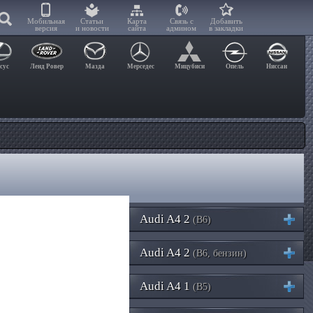
Мобильная
Статьи
Карта
Связь с
Добавить
версия
и новости
сайта
админом
в закладки
сус
Ленд Ровер
Мазда
Мерседес
Мицубиси
Опель
Ниссан
Audi A4 2
(B6)
Audi A4 2
(B6, бензин)
Audi A4 1
(B5)