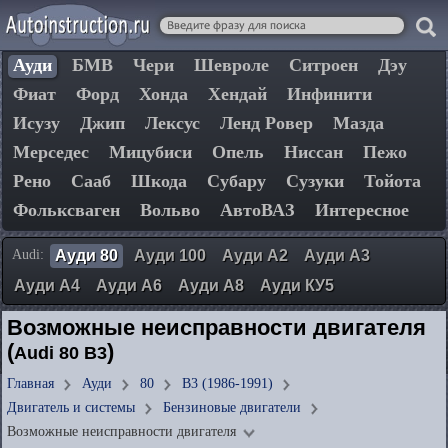
Ауди
БМВ
Чери
Шевроле
Ситроен
Дэу
Фиат
Форд
Хонда
Хендай
Инфинити
Исузу
Джип
Лексус
Ленд Ровер
Мазда
Мерседес
Мицубиси
Опель
Ниссан
Пежо
Рено
Сааб
Шкода
Субару
Сузуки
Тойота
Фольксваген
Вольво
АвтоВАЗ
Интересное
Audi:
Ауди 80
Ауди 100
Ауди А2
Ауди А3
Ауди А4
Ауди А6
Ауди А8
Ауди КУ5
Возможные неисправности двигателя
(
)
Audi 80 B3
Главная
Ауди
80
B3 (1986-1991)
Двигатель и системы
Бензиновые двигатели
Возможные неисправности двигателя