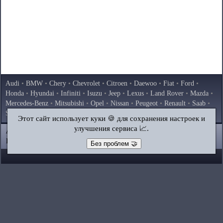
Audi
•
BMW
•
Chery
•
Chevrolet
•
Citroen
•
Daewoo
•
Fiat
•
Ford
•
Honda
•
Hyundai
•
Infiniti
•
Isuzu
•
Jeep
•
Lexus
•
Land Rover
•
Mazda
•
Mercedes-Benz
•
Mitsubishi
•
Opel
•
Nissan
•
Peugeot
•
Renault
•
Saab
•
Skoda
•
Subaru
•
Suzuki
•
Toyota
•
Volkswagen
•
Volvo
•
AvtoVAZ
Этот сайт использует куки 🍪 для сохранения настроек и
улучшения сервиса 📈.
AutoInstruction.ru
© 2020–2026
|
Полная версия
Карта сайта
|
Статьи
|
Контакты
|
Поиск по сайту
Без проблем 🤝