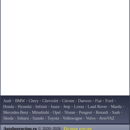
Audi
•
BMW
•
Chery
•
Chevrolet
•
Citroen
•
Daewoo
•
Fiat
•
Ford
•
Honda
•
Hyundai
•
Infiniti
•
Isuzu
•
Jeep
•
Lexus
•
Land Rover
•
Mazda
•
Mercedes-Benz
•
Mitsubishi
•
Opel
•
Nissan
•
Peugeot
•
Renault
•
Saab
•
Skoda
•
Subaru
•
Suzuki
•
Toyota
•
Volkswagen
•
Volvo
•
AvtoVAZ
AutoInstruction.ru
© 2020–2026
|
Полная версия