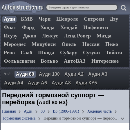
Ауди
БМВ
Чери
Шевроле
Ситроен
Дэу
Фиат
Форд
Хонда
Хендай
Инфинити
Исузу
Джип
Лексус
Ленд Ровер
Мазда
Мерседес
Мицубиси
Опель
Ниссан
Пежо
Рено
Сааб
Шкода
Субару
Сузуки
Тойота
Фольксваген
Вольво
АвтоВАЗ
Интересное
Audi:
Ауди 80
Ауди 100
Ауди А2
Ауди А3
Ауди А4
Ауди А6
Ауди А8
Ауди КУ5
Передний тормозной суппорт —
переборка (
)
Audi 80 B3
Главная
Ауди
80
B3 (1986-1991)
Ходовая часть
Тормозная система
Передний тормозной суппорт — перебо…