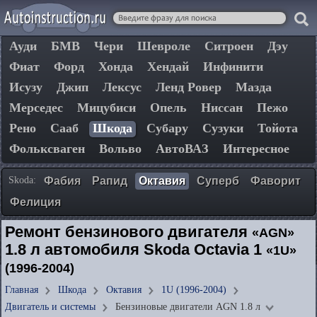
Ауди
БМВ
Чери
Шевроле
Ситроен
Дэу
Фиат
Форд
Хонда
Хендай
Инфинити
Исузу
Джип
Лексус
Ленд Ровер
Мазда
Мерседес
Мицубиси
Опель
Ниссан
Пежо
Рено
Сааб
Шкода
Субару
Сузуки
Тойота
Фольксваген
Вольво
АвтоВАЗ
Интересное
Skoda:
Фабия
Рапид
Октавия
Суперб
Фаворит
Фелиция
Ремонт бензинового двигателя
«АGN»
1.8 л автомобиля Skoda Octavia 1
«1U»
(1996-2004)
Главная
Шкода
Октавия
1U (1996-2004)
Двигатель и системы
Бензиновые двигатели АGN 1.8 л