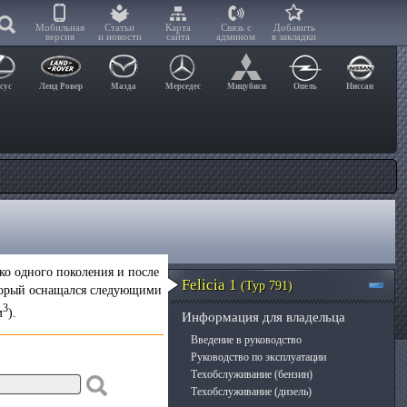
Мобильная
Статьи
Карта
Связь с
Добавить
версия
и новости
сайта
админом
в закладки
сус
Ленд Ровер
Мазда
Мерседес
Мицубиси
Опель
Ниссан
ько одного поколения и после
Felicia 1
(Typ 791)
оторый оснащался следующими
3
м
).
Информация для владельца
Введение в руководство
Руководство по эксплуатации
Техобслуживание (бензин)
Техобслуживание (дизель)