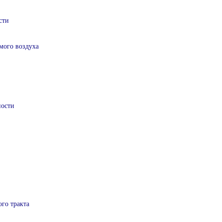
сти
мого воздуха
ности
ого тракта