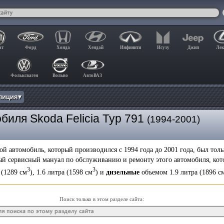
ат
Форд
Хонда
Хендай
Инфинити
Исузу
Джип
Лек
Фольксваген
Вольво
АвтоВАЗ
лиция▾
биля Skoda Felicia Typ 791
(1994-2001)
ой автомобиль, который производился с 1994 года до 2001 года, был тол
овый сервисный мануал по обслуживанию и ремонту этого автомобиля, к
3
3
 (1289 см
), 1.6 литра (1598 см
) и
дизельные
объемом 1.9 литра (1896 с
Поиск только в этом разделе сайта: