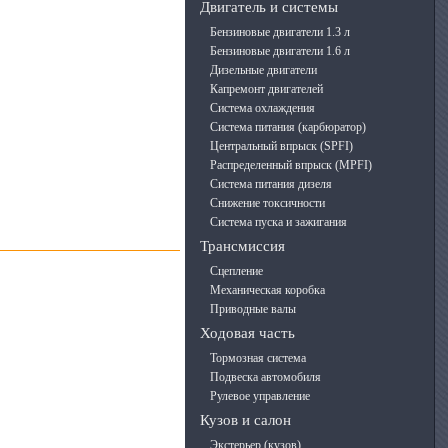
Двигатель и системы
Бензиновые двигатели 1.3 л
Бензиновые двигатели 1.6 л
Дизельные двигатели
Капремонт двигателей
Система охлаждения
Система питания (карбюратор)
Центральный впрыск (SPFI)
Распределенный впрыск (MPFI)
Система питания дизеля
Снижение токсичности
Система пуска и зажигания
Трансмиссия
Сцепление
Механическая коробка
Приводные валы
Ходовая часть
Тормозная система
Подвеска автомобиля
Рулевое управление
Кузов и салон
Экстерьер (кузов)