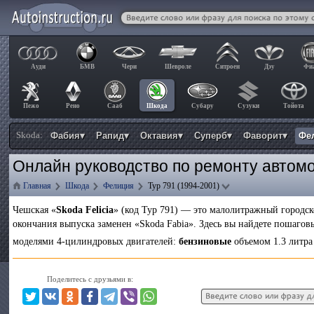
Ауди
БМВ
Чери
Шевроле
Ситроен
Дэу
Фи
Пежо
Рено
Сааб
Шкода
Субару
Сузуки
Тойота
Skoda:
Фабия▾
Рапид▾
Октавия▾
Суперб▾
Фаворит▾
Фе
Онлайн руководство по ремонту автомо
Главная
Шкода
Фелиция
Typ 791 (1994-2001)
Чешская «
Skoda Felicia
» (код Typ 791) — это малолитражный городск
окончания выпуска заменен «Skoda Fabia». Здесь вы найдете пошаг
моделями 4-цилиндровых двигателей:
бензиновые
объемом 1.3 литра
Поделитесь с друзьями в: