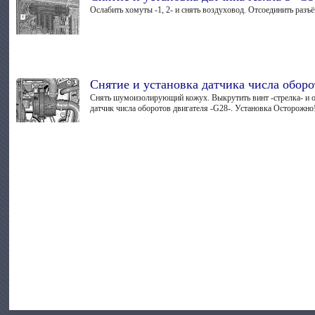
Ослабить хомуты -1, 2- и снять воздуховод. Отсоединить разъё
Снятие и установка датчика числа оборо
Снять шумоизолирующий кожух. Выкрутить винт -стрелка- и отж
датчик числа оборотов двигателя -G28-. Установка Осторожно!