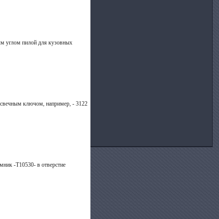
мым углом пилой для кузовных
а свечным ключом, например, - 3122
ёмник -Т10530- в отверстие