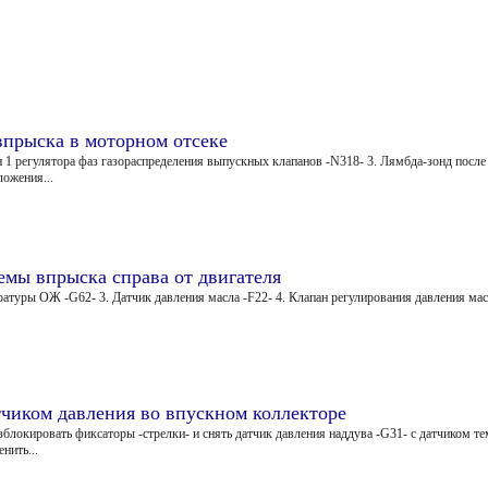
впрыска в моторном отсеке
ан 1 регулятора фаз газораспределения выпускных клапанов -N318- 3. Лямбда-зонд после
ложения...
емы впрыска справа от двигателя
ратуры ОЖ -G62- 3. Датчик давления масла -F22- 4. Клапан регулирования давления ма
тчиком давления во впускном коллекторе
зблокировать фиксаторы -стрелки- и снять датчик давления наддува -G31- с датчиком те
нить...