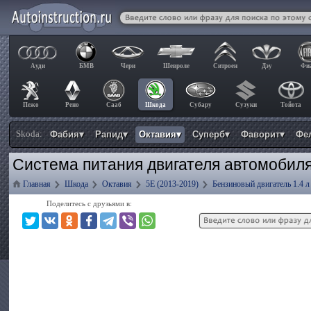
Ауди
БМВ
Чери
Шевроле
Ситроен
Дэу
Фи
Пежо
Рено
Сааб
Шкода
Субару
Сузуки
Тойота
Skoda:
Фабия▾
Рапид▾
Октавия▾
Суперб▾
Фаворит▾
Фе
Система питания двигателя автомобиля
Главная
Шкода
Октавия
5E (2013-2019)
Бензиновый двигатель 1.4 л
Поделитесь с друзьями в: