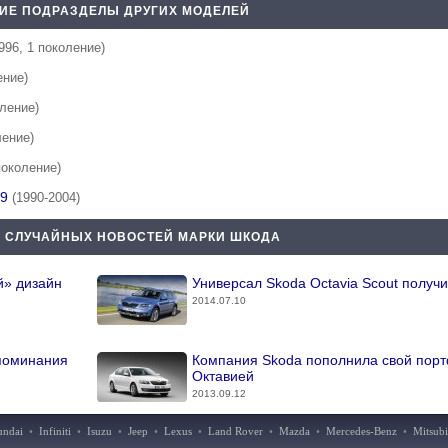
ИЕ ПОДРАЗДЕЛЫ ДРУГИХ МОДЕЛЕЙ
996, 1 поколение)
ение)
оление)
ление)
поколение)
99
(1990-2004)
 СЛУЧАЙНЫХ НОВОСТЕЙ МАРКИ ШКОДА
й» дизайн
Универсал Skoda Octavia Scout получ
2014.07.10
упоминания
Компания Skoda пополнила свой пор
Октавией
2013.09.12
undai
•
Infiniti
•
Isuzu
•
Jeep
•
Lexus
•
Land Rover
•
Mazda
•
Mercedes-Benz
•
Mitsubi