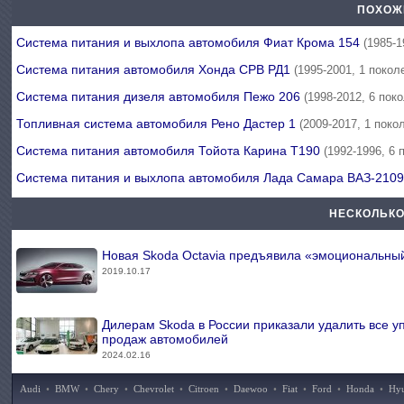
ПОХОЖ
Система питания и выхлопа автомобиля Фиат Крома 154
(1985-1
Система питания автомобиля Хонда СРВ РД1
(1995-2001, 1 покол
Система питания дизеля автомобиля Пежо 206
(1998-2012, 6 пок
Топливная система автомобиля Рено Дастер 1
(2009-2017, 1 поко
Система питания автомобиля Тойота Карина Т190
(1992-1996, 6 
Система питания и выхлопа автомобиля Лада Самара ВАЗ-210
НЕСКОЛЬКО
Новая Skoda Octavia предъявила «эмоциональны
2019.10.17
Дилерам Skoda в России приказали удалить все 
продаж автомобилей
2024.02.16
Audi
•
BMW
•
Chery
•
Chevrolet
•
Citroen
•
Daewoo
•
Fiat
•
Ford
•
Honda
•
Hy