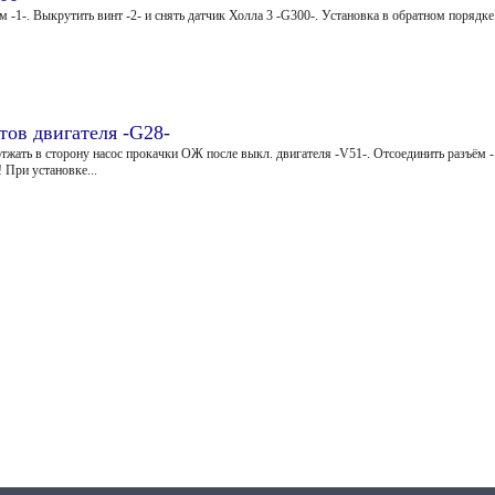
м -1-. Выкрутить винт -2- и снять датчик Холла 3 -G300-. Установка в обратном порядке
тов двигателя -G28-
ать в сторону насос прокачки ОЖ после выкл. двигателя -V51-. Отсоединить разъём -1
 При установке...