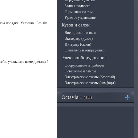
Передняя подвеска
Задняя подвеска
Тормозная система
Рулевое управление
ном порядке. Указание: Резьбу
Кузов и салон
Двери, замки и окна
Экстерьер (кузов)
Интерьер (салон)
Отопитель и кондиционер
Электрооборудование
ейн: учитывать номер детали 4.
Оборудование и приборы
Освещение и лампы
Электрические схемы (базовый)
Электрические схемы (комфорт)
Octavia 1
(1U)