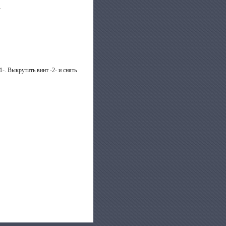
.
-. Выкрутить винт -2- и снять