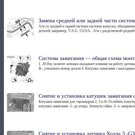
Замена средней или задней части систе
А/м со средней и задней частями системы выпуска, объединен
деталей, например, V.A.G. 1523/А-. А/м с разделяемой средней 
Система зажигания — общая схема монт
1. 20 Нм; момент затяжки оказывает влияние на работу датчика
В-; учитывать номер детали 4. Катушка зажигания с выходным 
Снятие и установка катушек зажигания
Катушки зажигания для «цилиндров 2, 3 и 4» Ослабить хомуты -
катушки зажигания -1- до упора. Затянуть гайки -2- в -направле
Снятие и установка датчика Холла 3 -G3