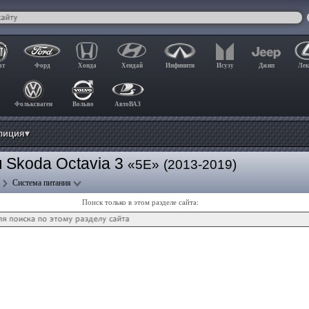
ат
Форд
Хонда
Хендай
Инфинити
Исузу
Джип
Лек
Фольксваген
Вольво
АвтоВАЗ
лиция▾
 Skoda Octavia 3
«5E»
(2013-2019)
Система питания
Поиск только в этом разделе сайта: