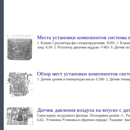
Места установки компонентов системы 
1. Клапан 1 регулятора фаз газораспределения -N205- 2. Клап
зонд -G39- 5. Регулятор давления наддува -V465- 6. Датчик по
Обзор мест установки компонентов сист
1. Датчик уровня и температуры масла -G266- 2. Датчик темпе
Датчик давления воздуха на впуске с да
Снять корпус воздушного фильтра. Отсоединить разъём -1-. Ра
G42-. Установка Установка в обратном порядке. Указание: Заме