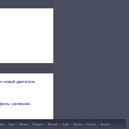
ил новый двигатель
тфель «зелёной»
shi
•
Opel
•
Nissan
•
Peugeot
•
Renault
•
Saab
•
Skoda
•
Subaru
•
Suzuki
•