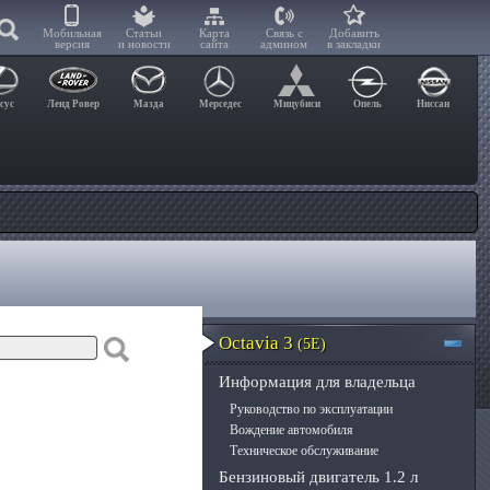
Мобильная
Статьи
Карта
Связь с
Добавить
версия
и новости
сайта
админом
в закладки
сус
Ленд Ровер
Мазда
Мерседес
Мицубиси
Опель
Ниссан
Octavia 3
(5E)
Информация для владельца
Руководство по эксплуатации
Вождение автомобиля
Техническое обслуживание
Бензиновый двигатель 1.2 л