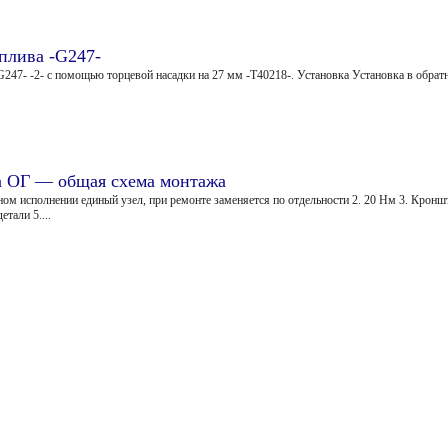
оплива -G247-
G247- -2- с помощью торцевой насадки на 27 мм -Т40218-. Установка Установка в обрат
ка ОГ — общая схема монтажа
ном исполнении единый узел, при ремонте заменяется по отдельности 2. 20 Нм 3. Кроншт
тали 5....