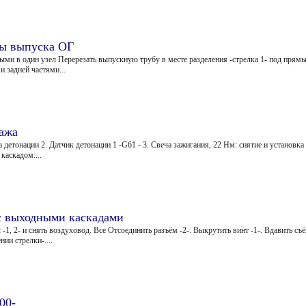
мы выпуска ОГ
ными в один узел Перерезать выпускную трубу в месте разделения -стрелка 1- под пря
и задней частями...
ажа
 детонации 2. Датчик детонации 1 -G61 - 3. Свеча зажигания, 22 Нм: снятие и установк
каскадом:...
 с выходными каскадами
1, 2- и снять воздуховод. Все Отсоединить разъём -2-. Выкрутить винт -1-. Вдавить съ
нии стрелки-....
00-