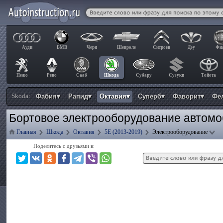
Ауди
БМВ
Чери
Шевроле
Ситроен
Дэу
Фи
Пежо
Рено
Сааб
Шкода
Субару
Сузуки
Тойота
Skoda:
Фабия▾
Рапид▾
Октавия▾
Суперб▾
Фаворит▾
Фе
Бортовое электрооборудование автомо
Главная
Шкода
Октавия
5E (2013-2019)
Электрооборудование
Поделитесь с друзьями в: