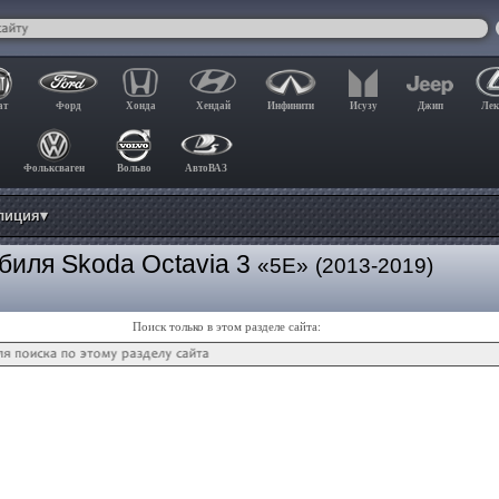
ат
Форд
Хонда
Хендай
Инфинити
Исузу
Джип
Лек
Фольксваген
Вольво
АвтоВАЗ
лиция▾
биля Skoda Octavia 3
«5E»
(2013-2019)
Поиск только в этом разделе сайта: