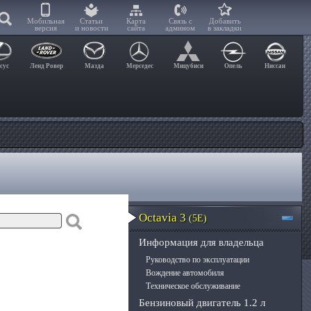
Мобильная
Статьи
Карта
Связь с
Добавить
версия
и новости
сайта
админом
в закладки
сус
Ленд Ровер
Мазда
Мерседес
Мицубиси
Опель
Ниссан
Octavia 3
(5E)
Информация для владельца
Руководство по эксплуатации
Вождение автомобиля
Техническое обслуживание
Бензиновый двигатель 1.2 л