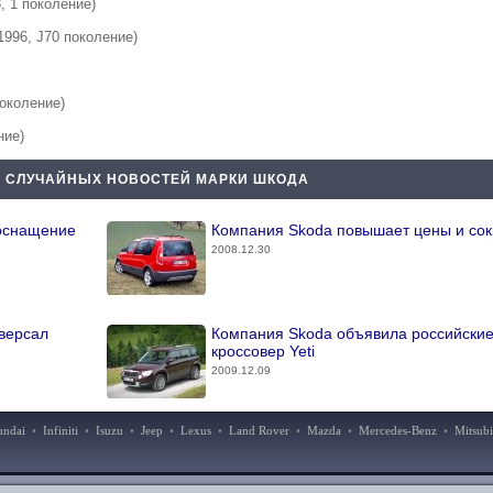
, 1 поколение)
1996, J70 поколение)
поколение)
ние)
 СЛУЧАЙНЫХ НОВОСТЕЙ МАРКИ ШКОДА
 оснащение
Компания Skoda повышает цены и со
2008.12.30
версал
Компания Skoda объявила российские
кроссовер Yeti
2009.12.09
undai
•
Infiniti
•
Isuzu
•
Jeep
•
Lexus
•
Land Rover
•
Mazda
•
Mercedes-Benz
•
Mitsubi