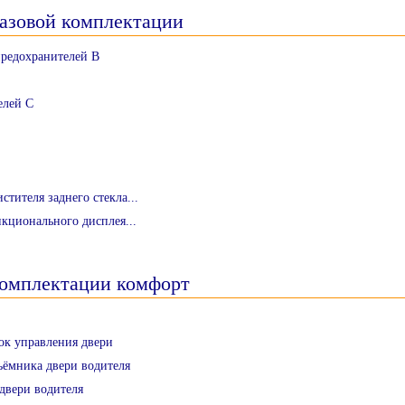
азовой комплектации
предохранителей В
елей C
тителя заднего стекла...
кционального дисплея...
комплектации комфорт
ок управления двери
ъёмника двери водителя
 двери водителя