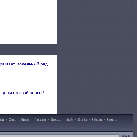
кращает модельный ряд
 цены на свой первый
shi
•
Opel
•
Nissan
•
Peugeot
•
Renault
•
Saab
•
Skoda
•
Subaru
•
Suzuki
•