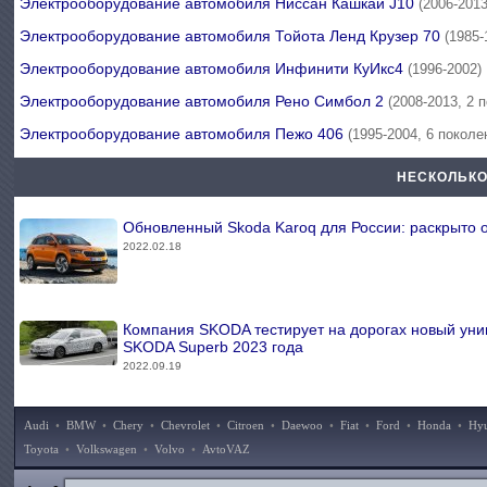
Электрооборудование автомобиля Ниссан Кашкай J10
(2006-2013
Электрооборудование автомобиля Тойота Ленд Крузер 70
(1985-
Электрооборудование автомобиля Инфинити КуИкс4
(1996-2002)
Электрооборудование автомобиля Рено Симбол 2
(2008-2013, 2 
Электрооборудование автомобиля Пежо 406
(1995-2004, 6 поколе
НЕСКОЛЬКО
Обновленный Skoda Karoq для России: раскрыто
2022.02.18
Компания SKODA тестирует на дорогах новый уни
SKODA Superb 2023 года
2022.09.19
Audi
•
BMW
•
Chery
•
Chevrolet
•
Citroen
•
Daewoo
•
Fiat
•
Ford
•
Honda
•
Hy
Toyota
•
Volkswagen
•
Volvo
•
AvtoVAZ