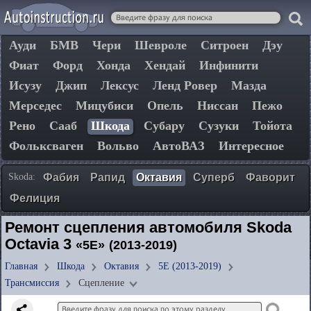
Ауди
БМВ
Чери
Шевроле
Ситроен
Дэу
Фиат
Форд
Хонда
Хендай
Инфинити
Исузу
Джип
Лексус
Ленд Ровер
Мазда
Мерседес
Мицубиси
Опель
Ниссан
Пежо
Рено
Сааб
Шкода
Субару
Сузуки
Тойота
Фольксваген
Вольво
АвтоВАЗ
Интересное
Skoda:
Фабия
Рапид
Октавия
Суперб
Фаворит
Фелиция
Ремонт сцепления автомобиля Skoda
Octavia 3
«5E»
(2013-2019)
Главная
Шкода
Октавия
5E (2013-2019)
Трансмиссия
Сцепление