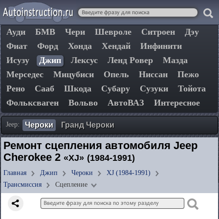
Ауди
БМВ
Чери
Шевроле
Ситроен
Дэу
Фиат
Форд
Хонда
Хендай
Инфинити
Исузу
Джип
Лексус
Ленд Ровер
Мазда
Мерседес
Мицубиси
Опель
Ниссан
Пежо
Рено
Сааб
Шкода
Субару
Сузуки
Тойота
Фольксваген
Вольво
АвтоВАЗ
Интересное
Jeep:
Чероки
Гранд Чероки
Ремонт сцепления автомобиля Jeep
Cherokee 2
«XJ»
(1984-1991)
Главная
Джип
Чероки
XJ (1984-1991)
Трансмиссия
Сцепление