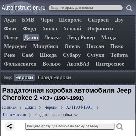
Ауди
БМВ
Чери
Шевроле
Ситроен
Дэу
Фиат
Форд
Хонда
Хендай
Инфинити
Исузу
Джип
Лексус
Ленд Ровер
Мазда
Мерседес
Мицубиси
Опель
Ниссан
Пежо
Рено
Сааб
Шкода
Субару
Сузуки
Тойота
Фольксваген
Вольво
АвтоВАЗ
Интересное
Jeep:
Чероки
Гранд Чероки
Раздаточная коробка автомобиля Jeep
Cherokee 2
«XJ»
(1984-1991)
Главная
Джип
Чероки
XJ (1984-1991)
Трансмиссия
Раздаточная коробка