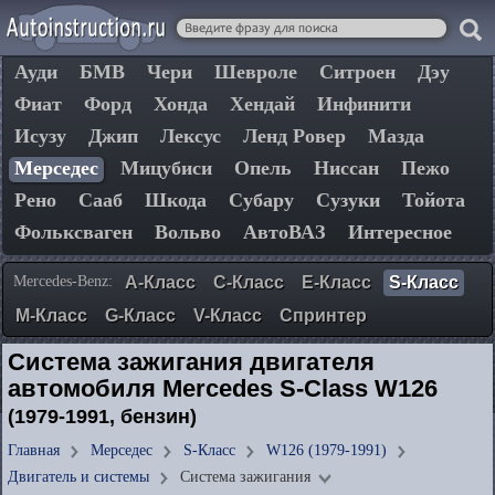
Ауди
БМВ
Чери
Шевроле
Ситроен
Дэу
Фиат
Форд
Хонда
Хендай
Инфинити
Исузу
Джип
Лексус
Ленд Ровер
Мазда
Мерседес
Мицубиси
Опель
Ниссан
Пежо
Рено
Сааб
Шкода
Субару
Сузуки
Тойота
Фольксваген
Вольво
АвтоВАЗ
Интересное
Mercedes-Benz:
A-Класс
C-Класс
E-Класс
S-Класс
М-Класс
G-Класс
V-Класс
Спринтер
Система зажигания двигателя
автомобиля Mercedes S-Class W126
(1979-1991, бензин)
Главная
Мерседес
S-Класс
W126 (1979-1991)
Двигатель и системы
Система зажигания