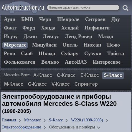
Ауди
БМВ
Чери
Шевроле
Ситроен
Дэу
Фиат
Форд
Хонда
Хендай
Инфинити
Исузу
Джип
Лексус
Ленд Ровер
Мазда
Мерседес
Мицубиси
Опель
Ниссан
Пежо
Рено
Сааб
Шкода
Субару
Сузуки
Тойота
Фольксваген
Вольво
АвтоВАЗ
Интересное
Mercedes-Benz:
A-Класс
C-Класс
E-Класс
S-Класс
М-Класс
G-Класс
V-Класс
Спринтер
Электрооборудование и приборы
автомобиля Mercedes S-Class W220
(1998-2005)
Главная
Мерседес
S-Класс
W220 (1998-2005)
Электрооборудование
Оборудование и приборы