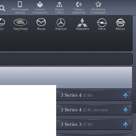
Мобильная
Статьи
Карта
Связь с
Добавить
версия
и новости
сайта
админом
в закладки
сус
Ленд Ровер
Мазда
Мерседес
Мицубиси
Опель
Ниссан
3 Series 4
(E46)
3 Series 4
(E46, бензин)
3 Series 3
(E36)