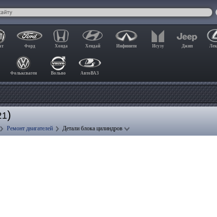
ат
Форд
Хонда
Хендай
Инфинити
Исузу
Джип
Лек
Фольксваген
Вольво
АвтоВАЗ
)
21
Ремонт двигателей
Детали блока цилиндров