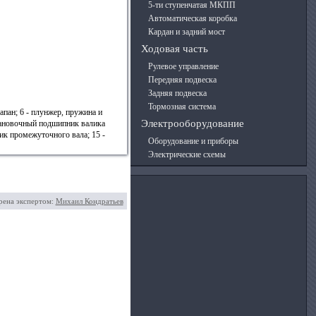
5-ти ступенчатая МКПП
Автоматическая коробка
Кардан и задний мост
Ходовая часть
Рулевое управление
Передняя подвеска
Задняя подвеска
Тормозная система
апан; 6 - плунжер, пружина и
Электрооборудование
установочный подшипник валика
ник промежуточного вала; 15 -
Оборудование и приборы
Электрические схемы
рена экспертом:
Михаил Кондратьев