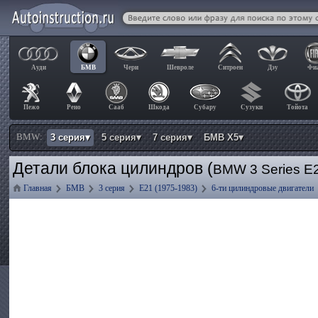
Ауди
БМВ
Чери
Шевроле
Ситроен
Дэу
Фи
Пежо
Рено
Сааб
Шкода
Субару
Сузуки
Тойота
BMW:
3 серия▾
5 серия▾
7 серия▾
БМВ Х5▾
Детали блока цилиндров (
BMW 3 Series E
Главная
БМВ
3 серия
E21 (1975-1983)
6-ти цилиндровые двигатели