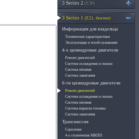
3 Series 2
(E30)
3 Series 1
(E21, бензин)
Информация для владельца
Технические характеристики
Эксплуатация и техобслуживание
4-х цилиндровые двигатели
Ремонт двигателей
Система охлаждения и смазки
Система питания
Система зажигания
6-ти цилиндровые двигатели
Ремонт двигателей
Система охлаждения и смазки
Система питания
Система впрыска топлива
Система зажигания
Трансмиссия
Сцепление
4-х ступенчатая МКПП