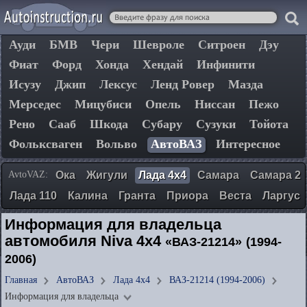
Ауди
БМВ
Чери
Шевроле
Ситроен
Дэу
Фиат
Форд
Хонда
Хендай
Инфинити
Исузу
Джип
Лексус
Ленд Ровер
Мазда
Мерседес
Мицубиси
Опель
Ниссан
Пежо
Рено
Сааб
Шкода
Субару
Сузуки
Тойота
Фольксваген
Вольво
АвтоВАЗ
Интересное
AvtoVAZ:
Ока
Жигули
Лада 4х4
Самара
Самара 2
Лада 110
Калина
Гранта
Приора
Веста
Ларгус
Информация для владельца
автомобиля Niva 4x4
«ВАЗ-21214»
(1994-
2006)
Главная
АвтоВАЗ
Лада 4х4
ВАЗ-21214 (1994-2006)
Информация для владельца