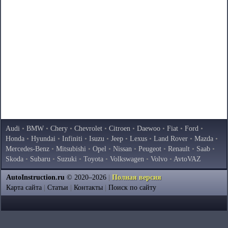
Audi
•
BMW
•
Chery
•
Chevrolet
•
Citroen
•
Daewoo
•
Fiat
•
Ford
•
Honda
•
Hyundai
•
Infiniti
•
Isuzu
•
Jeep
•
Lexus
•
Land Rover
•
Mazda
•
Mercedes-Benz
•
Mitsubishi
•
Opel
•
Nissan
•
Peugeot
•
Renault
•
Saab
•
Skoda
•
Subaru
•
Suzuki
•
Toyota
•
Volkswagen
•
Volvo
•
AvtoVAZ
AutoInstruction.ru
© 2020–2026
|
Полная версия
Карта сайта
|
Статьи
|
Контакты
|
Поиск по сайту