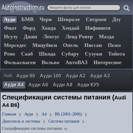
Ауди
БМВ
Чери
Шевроле
Ситроен
Дэу
Фиат
Форд
Хонда
Хендай
Инфинити
Исузу
Джип
Лексус
Ленд Ровер
Мазда
Мерседес
Мицубиси
Опель
Ниссан
Пежо
Рено
Сааб
Шкода
Субару
Сузуки
Тойота
Фольксваген
Вольво
АвтоВАЗ
Интересное
Audi:
Ауди 80
Ауди 100
Ауди А2
Ауди А3
Ауди А4
Ауди А6
Ауди А8
Ауди КУ5
Спецификации системы питания (
Audi
)
A4 B6
Главная
Ауди
А4
B6 (2001-2006)
Двигатель и системы
Система питания
Спецификации системы питания