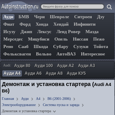
Ауди
БМВ
Чери
Шевроле
Ситроен
Дэу
Фиат
Форд
Хонда
Хендай
Инфинити
Исузу
Джип
Лексус
Ленд Ровер
Мазда
Мерседес
Мицубиси
Опель
Ниссан
Пежо
Рено
Сааб
Шкода
Субару
Сузуки
Тойота
Фольксваген
Вольво
АвтоВАЗ
Интересное
Audi:
Ауди 80
Ауди 100
Ауди А2
Ауди А3
Ауди А4
Ауди А6
Ауди А8
Ауди КУ5
Демонтаж и установка стартера (
Audi A4
)
B6
Главная
Ауди
А4
B6 (2001-2006)
Электрооборудование
Система пуска и заряда
Демонтаж и установка стартера