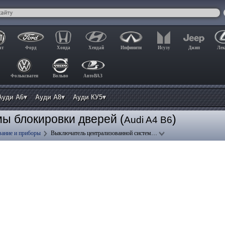
ат
Форд
Хонда
Хендай
Инфинити
Исузу
Джип
Лек
Фольксваген
Вольво
АвтоВАЗ
Ауди А6▾
Ауди А8▾
Ауди КУ5▾
ы блокировки дверей (
)
Audi A4 B6
ание и приборы
Выключатель централизованной систем…