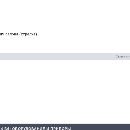
у салона (стрелка).
Статья пр
А4 Б6: ОБОРУДОВАНИЕ И ПРИБОРЫ