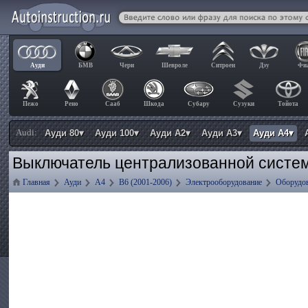
Ауди
БМВ
Чери
Шевроле
Ситроен
Дэу
Фи
Пежо
Рено
Сааб
Шкода
Субару
Сузуки
Тойота
Audi:
Ауди 80▾
Ауди 100▾
Ауди А2▾
Ауди А3▾
Ауди А4▾
Выключатель централизованной систем
Главная
Ауди
А4
B6 (2001-2006)
Электрооборудование
Оборудов