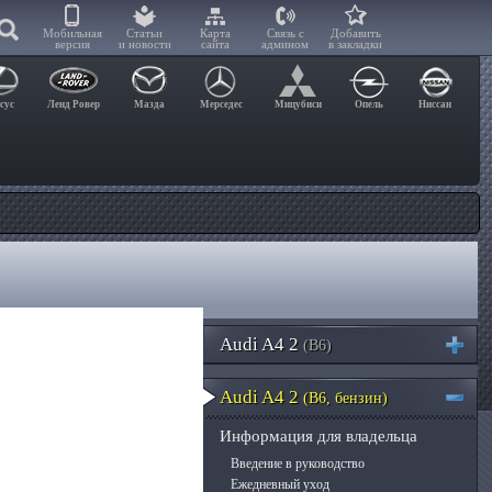
Мобильная
Статьи
Карта
Связь с
Добавить
версия
и новости
сайта
админом
в закладки
сус
Ленд Ровер
Мазда
Мерседес
Мицубиси
Опель
Ниссан
Audi A4 2
(B6)
Audi A4 2
(B6, бензин)
Информация для владельца
Введение в руководство
Ежедневный уход