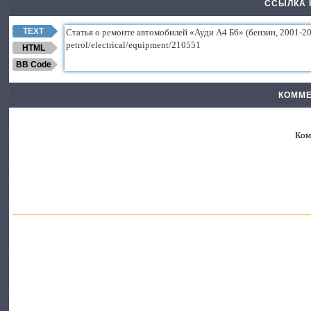
ССЫЛКА 
TEXT
HTML
BB Code
КОММЕ
Ком