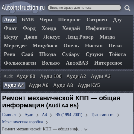
Ауди
БМВ
Чери
Шевроле
Ситроен
Дэу
Фиат
Форд
Хонда
Хендай
Инфинити
Исузу
Джип
Лексус
Ленд Ровер
Мазда
Мерседес
Мицубиси
Опель
Ниссан
Пежо
Рено
Сааб
Шкода
Субару
Сузуки
Тойота
Фольксваген
Вольво
АвтоВАЗ
Интересное
Audi:
Ауди 80
Ауди 100
Ауди А2
Ауди А3
Ауди А4
Ауди А6
Ауди А8
Ауди КУ5
Ремонт механической КПП — общая
информация (
)
Audi A4 B5
Главная
Ауди
А4
B5 (1994-2001)
Трансмиссия
Механическая коробка
Ремонт механической КПП — общая инф…