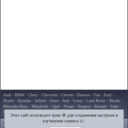
Audi
•
BMW
•
Chery
•
Chevrolet
•
Citroen
•
Daewoo
•
Fiat
•
Ford
•
Honda
•
Hyundai
•
Infiniti
•
Isuzu
•
Jeep
•
Lexus
•
Land Rover
•
Mazda
•
Mercedes-Benz
•
Mitsubishi
•
Opel
•
Nissan
•
Peugeot
•
Renault
•
Saab
•
Skoda
•
Subaru
•
Suzuki
•
Toyota
•
Volkswagen
•
Volvo
•
AvtoVAZ
Этот сайт использует куки 🍪 для сохранения настроек и
улучшения сервиса 📈.
AutoInstruction.ru
© 2020–2026
|
Полная версия