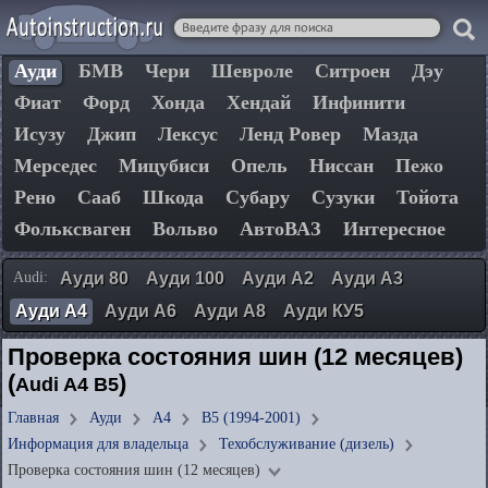
Ауди
БМВ
Чери
Шевроле
Ситроен
Дэу
Фиат
Форд
Хонда
Хендай
Инфинити
Исузу
Джип
Лексус
Ленд Ровер
Мазда
Мерседес
Мицубиси
Опель
Ниссан
Пежо
Рено
Сааб
Шкода
Субару
Сузуки
Тойота
Фольксваген
Вольво
АвтоВАЗ
Интересное
Audi:
Ауди 80
Ауди 100
Ауди А2
Ауди А3
Ауди А4
Ауди А6
Ауди А8
Ауди КУ5
Проверка состояния шин (12 месяцев)
(
)
Audi A4 B5
Главная
Ауди
А4
B5 (1994-2001)
Информация для владельца
Техобслуживание (дизель)
Проверка состояния шин (12 месяцев)