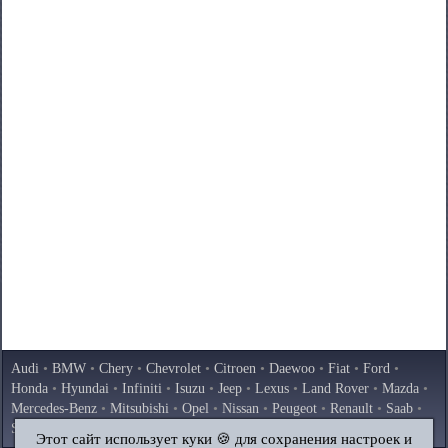
Audi
•
BMW
•
Chery
•
Chevrolet
•
Citroen
•
Daewoo
•
Fiat
•
Ford
•
Honda
•
Hyundai
•
Infiniti
•
Isuzu
•
Jeep
•
Lexus
•
Land Rover
•
Mazda
•
Mercedes-Benz
•
Mitsubishi
•
Opel
•
Nissan
•
Peugeot
•
Renault
•
Saab
•
Skoda
•
Subaru
•
Suzuki
•
Toyota
•
Volkswagen
•
Volvo
•
AvtoVAZ
Этот сайт использует куки 🍪 для сохранения настроек и