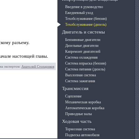
Введение в руководство
Ежедневный уход
Техобслуживание (бензин)
Техобслуживание (дизель)
Двигатель и системы
Бензиновые двигатели
скому разъему.
Дизельные двигатели
Капремонт двигателей
начале настоящей главы.
Система охлаждения
Система впрыска (бензин)
на экспертом:
Анатолий Стопариков
Система питания (дизель)
Выхлопная система
Система зажигания
Трансмиссия
Сцепление
Механическая коробка
Автоматическая коробка
Приводные валы
Ходовая часть
Тормозная система
Подвеска автомобиля