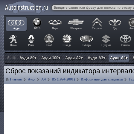
Ауди
БМВ
Чери
Шевроле
Ситроен
Дэу
Фи
Пежо
Рено
Сааб
Шкода
Субару
Сузуки
Тойота
Audi:
Ауди 80▾
Ауди 100▾
Ауди А2▾
Ауди А3▾
Ауди А4▾
Сброс показаний индикатора интервало
Главная
Ауди
А4
B5 (1994-2001)
Информация для владельца
Тех