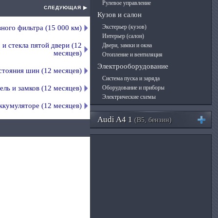
Рулевое управление
СЛЕДУЮЩАЯ ▶
Кузов и салон
Экстерьер (кузов)
вного фильтра (15 000 км)
Интерьер (салон)
и стекла пятой двери (12
Двери, замки и окна
месяцев)
Отопление и вентиляция
Электрооборудование
стояния шин (12 месяцев)
Система пуска и заряда
ель и замков (12 месяцев)
Оборудование и приборы
Электрические схемы
ккумуляторе (12 месяцев)
Audi A4 1
(B5, бензин)