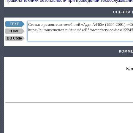
Правила техники безопасности при проведении техобслуживан
ССЫЛКА 
TEXT
HTML
BB Code
КОММЕ
Ком