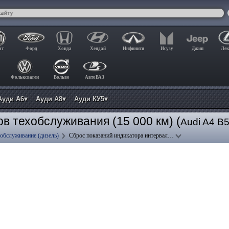
ат
Форд
Хонда
Хендай
Инфинити
Исузу
Джип
Лек
Фольксваген
Вольво
АвтоВАЗ
Ауди А6▾
Ауди А8▾
Ауди КУ5▾
в техобслуживания (15 000 км) (
Audi A4 B
обслуживание (дизель)
Сброс показаний индикатора интервал…