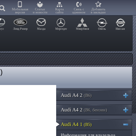
Мобильная
Статьи
Карта
Связь с
Добавить
версия
и новости
сайта
админом
в закладки
сус
Ленд Ровер
Мазда
Мерседес
Мицубиси
Опель
Ниссан
)
5
Audi A4 2
(B6)
Audi A4 2
(B6, бензин)
Audi A4 1
(B5)
Информация для владельца