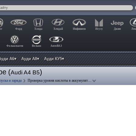
ат
Форд
Хонда
Хендай
Инфинити
Исузу
Джип
Лек
Фольксваген
Вольво
АвтоВАЗ
Ауди А6▾
Ауди А8▾
Ауди КУ5▾
ре (
)
Audi A4 B5
пуска и заряда
Проверка уровня кислоты в аккумулят…