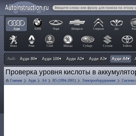
Ауди
БМВ
Чери
Шевроле
Ситроен
Дэу
Фи
Пежо
Рено
Сааб
Шкода
Субару
Сузуки
Тойота
Audi:
Ауди 80▾
Ауди 100▾
Ауди А2▾
Ауди А3▾
Ауди А4▾
Проверка уровня кислоты в аккумулято
Главная
Ауди
А4
B5 (1994-2001)
Электрооборудование
Система 