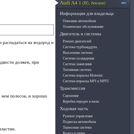
Audi A4 1
(B5, бензин)
Информация для владельца
Описание автомобиля
Техническое обслуживание
Двигатель и системы
Ремонт двигателей
и распадаться на водород и
Система турбонаддува
Выхлопная система
Система охлаждения
дкости должен, при
Система зажигания
Топливная система
Система впрыска Motronic
Система впрыска MPI и MPFI
Трансмиссия
а нем полосок, и хорошо
Сцепление
Коробка передач и валы
Ходовая часть
Рулевое управление
Подвеска автомобиля
Тормозная система
пластин.
Колеса и шины