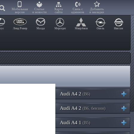
Мобильная
Статьи
Карта
Связь с
Добавить
версия
и новости
сайта
админом
в закладки
сус
Ленд Ровер
Мазда
Мерседес
Мицубиси
Опель
Ниссан
Audi A4 2
(B6)
Audi A4 2
(B6, бензин)
Audi A4 1
(B5)