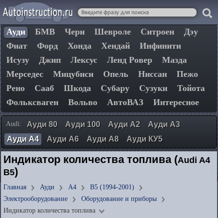
Ауди
БМВ
Чери
Шевроле
Ситроен
Дэу
Фиат
Форд
Хонда
Хендай
Инфинити
Исузу
Джип
Лексус
Ленд Ровер
Мазда
Мерседес
Мицубиси
Опель
Ниссан
Пежо
Рено
Сааб
Шкода
Субару
Сузуки
Тойота
Фольксваген
Вольво
АвтоВАЗ
Интересное
Audi:
Ауди 80
Ауди 100
Ауди А2
Ауди А3
Ауди А4
Ауди А6
Ауди А8
Ауди КУ5
Индикатор количества топлива (
Audi A4
)
B5
Главная
Ауди
А4
B5 (1994-2001)
Электрооборудование
Оборудование и приборы
Индикатор количества топлива