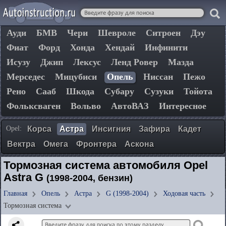
Ауди
БМВ
Чери
Шевроле
Ситроен
Дэу
Фиат
Форд
Хонда
Хендай
Инфинити
Исузу
Джип
Лексус
Ленд Ровер
Мазда
Мерседес
Мицубиси
Опель
Ниссан
Пежо
Рено
Сааб
Шкода
Субару
Сузуки
Тойота
Фольксваген
Вольво
АвтоВАЗ
Интересное
Opel:
Корса
Астра
Инсигния
Зафира
Кадет
Вектра
Омега
Фронтера
Аскона
Тормозная система автомобиля Opel
Astra G
(1998-2004, бензин)
Главная
Опель
Астра
G (1998-2004)
Ходовая часть
Тормозная система