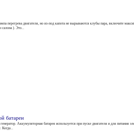
лампа перегрева двигателя, но из-под капота не вырываются клубы пара, включите мак
салона ). Это...
ой батареи
 генератор. Аккумуляторная батарея используется при пуске двигателя и для питания 
 Когда...