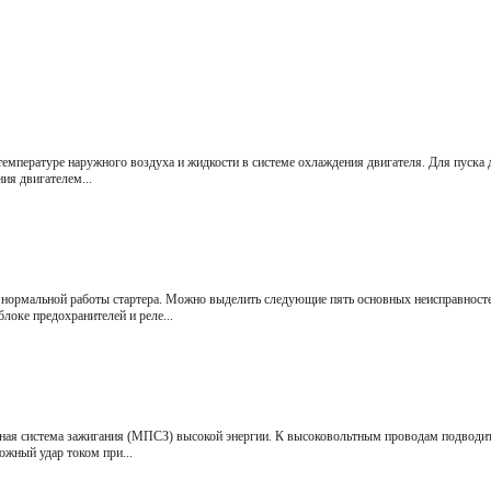
мпературе наружного воздуха и жидкости в системе охлаждения двигателя. Для пуска 
ния двигателем...
 нормальной работы стартера. Можно выделить следующие пять основных неисправностей
оке предохранителей и реле...
ная система зажигания (МПСЗ) высокой энергии. К высоковольтным проводам подводит
ожный удар током при...