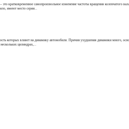
это кратковременное самопроизвольное изменение частоты вращения коленчатого вала
ило, имеют место серии...
ность которых влияет на динамику автомобиля. Причин ухудшения динамики много, осн
нескольких цилиндрах,...