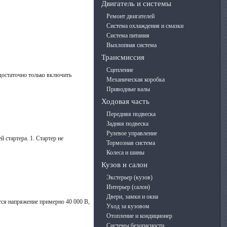
Двигатель и системы
Ремонт двигателей
Система охлаждения и смазки
Система питания
Выхлопная система
Трансмиссия
Сцепление
достаточно только включить
Механическая коробка
Приводные валы
Ходовая часть
Передняя подвеска
Задняя подвеска
Рулевое управление
 стартера. 1. Стартер не
Тормозная система
Колеса и шины
Кузов и салон
Экстерьер (кузов)
Интерьер (салон)
Двери, замки и окна
ся напряжение примерно 40 000 В,
Уход за кузовом
Отопление и кондиционер
Системы безопасности