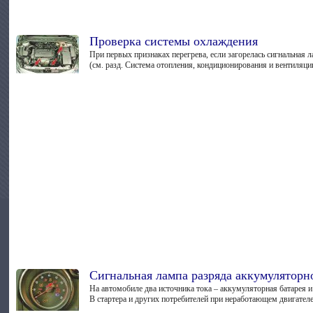
Проверка системы охлаждения
При первых признаках перегрева, если загорелась сигнальная 
(см. разд. Система отопления, кондиционирования и вентиляции 
Сигнальная лампа разряда аккумуляторн
На автомобиле два источника тока – аккумуляторная батарея и
В стартера и других потребителей при неработающем двигателе.