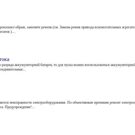
произошел обрыв, замените ремень (см. Замена ремня привода вспомогательных агрегатов 
атов )....
тока
ого разряда аккумуляторной батареи, то для пуска можно воспользоваться аккумуляторно
оединительные...
чаются неисправности электрооборудования. По объективным причинам ремонт электро
а. Предупреждение!...