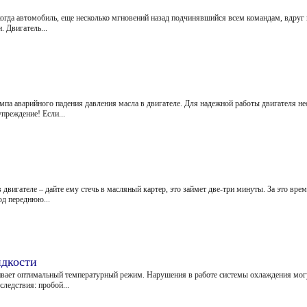
огда автомобиль, еще несколько мгновений назад подчинявшийся всем командам, вдруг 
. Двигатель...
мпа аварийного падения давления масла в двигателе. Для надежной работы двигателя н
преждение! Если...
в двигателе – дайте ему стечь в масляный картер, это займет две-три минуты. За это вр
под переднюю...
идкости
ивает оптимальный температурный режим. Нарушения в работе системы охлаждения могут
следствия: пробой...