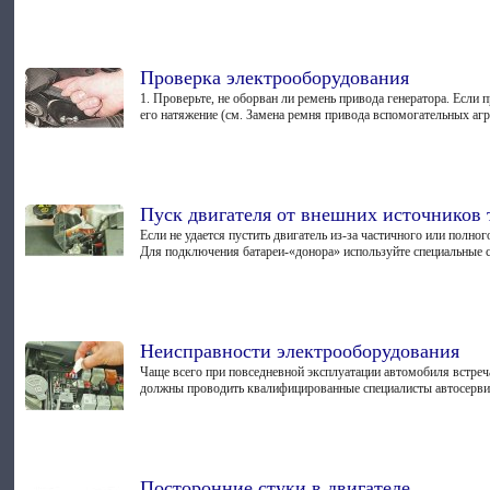
Проверка электрооборудования
1. Проверьте, не оборван ли ремень привода генератора. Если 
его натяжение (см. Замена ремня привода вспомогательных агрег
Пуск двигателя от внешних источников 
Если не удается пустить двигатель из-за частичного или полн
Для подключения батареи-«донора» используйте специальные с
Неисправности электрооборудования
Чаще всего при повседневной эксплуатации автомобиля встре
должны проводить квалифицированные специалисты автосервис
Посторонние стуки в двигателе