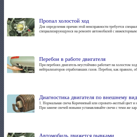
Пропал холостой ход
Для определения причин этой неисправности требуется специал
специализирующуюся на ремонте автомобилей с инжекторными
Перебои в работе двигателя
При перебоях двигатель неустойчиво работает на холостом хо
нейтрализаторов отработавших газов. Перебои, как правило, о
Диагностика двигателя по внешнему вид
1. Нормальная свеча Коричневый или серовато-желтый цвет и н
При замене свечей новыми устанавливайте свечи с теми же хар
Автомобиль движется рывками