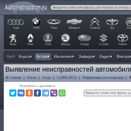
Ауди
БМВ
Чери
Шевроле
Ситроен
Дэу
Фи
Пежо
Рено
Сааб
Шкода
Субару
Сузуки
Тойота
Opel:
Корса▾
Астра▾
Инсигния▾
Зафира▾
Кадет▾
Вектра
Выявление неисправностей автомобиля
Главная
Опель
Астра
J (2009-2015)
Информация для владельца
Поделитесь с друзьями в: