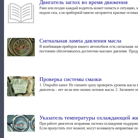
Двигатель заглох во время движения
Рано или поздно каждый водитель может попасть в ситуацию, к
педали газа, а на приборной панели загораются красные огоньки
Сигнальная лампа давления масла
В комбинации приборов вашего автомобиля есть сигнальная ла
постоянно обеспечивалось достаточно высокое давление. Преду
Проверка системы смазки
1. Откройте капот. Не спешите сразу проверять уровень масла 
двигатель – нет ли на нем свежих потеков масла. 2. Загляните 
Указатель температуры охлаждающей ж
При работе двигателя исправная система охлаждения поддерж
Если пропустить этот момент, могут возникнуть неприятные по