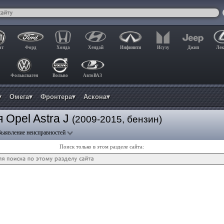
ат
Форд
Хонда
Хендай
Инфинити
Исузу
Джип
Лек
Фольксваген
Вольво
АвтоВАЗ
▾
Омега▾
Фронтера▾
Аскона▾
 Opel Astra J
(2009-2015, бензин)
Выявление неисправностей
Поиск только в этом разделе сайта: