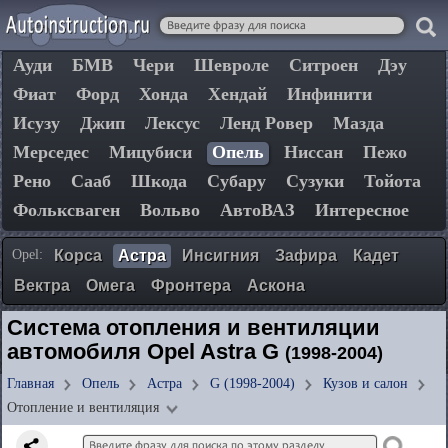
Ауди
БМВ
Чери
Шевроле
Ситроен
Дэу
Фиат
Форд
Хонда
Хендай
Инфинити
Исузу
Джип
Лексус
Ленд Ровер
Мазда
Мерседес
Мицубиси
Опель
Ниссан
Пежо
Рено
Сааб
Шкода
Субару
Сузуки
Тойота
Фольксваген
Вольво
АвтоВАЗ
Интересное
Opel:
Корса
Астра
Инсигния
Зафира
Кадет
Вектра
Омега
Фронтера
Аскона
Система отопления и вентиляции
автомобиля Opel Astra G
(1998-2004)
Главная
Опель
Астра
G (1998-2004)
Кузов и салон
Отопление и вентиляция