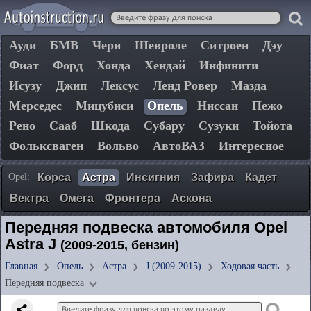
Ауди
БМВ
Чери
Шевроле
Ситроен
Дэу
Фиат
Форд
Хонда
Хендай
Инфинити
Исузу
Джип
Лексус
Ленд Ровер
Мазда
Мерседес
Мицубиси
Опель
Ниссан
Пежо
Рено
Сааб
Шкода
Субару
Сузуки
Тойота
Фольксваген
Вольво
АвтоВАЗ
Интересное
Opel:
Корса
Астра
Инсигния
Зафира
Кадет
Вектра
Омега
Фронтера
Аскона
Передняя подвеска автомобиля Opel
Astra J
(2009-2015, бензин)
Главная
Опель
Астра
J (2009-2015)
Ходовая часть
Передняя подвеска