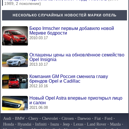
1989, 2 поколение)
НЕСКОЛЬКО СЛУЧАЙНЫХ НОВОСТЕЙ МАРКИ ОПЕЛЬ
Бюро Irmscher первым добавило новой
Мериве бодрости
2010.03.17
Оглашены цены на обновлённое семейство
Opel Insignia
2013.10.17
Компания GM Россия сменила главу
брендов Opel и Cadillac
2012.10.16
Новый Opel Astra впервые приоткрыл лицо
и салон
2021.06.08
Audi
•
BMW
•
Chery
•
Chevrolet
•
Citroen
•
Daewoo
•
Fiat
•
Ford
•
Honda
•
Hyundai
•
Infiniti
•
Isuzu
•
Jeep
•
Lexus
•
Land Rover
•
Mazda
•