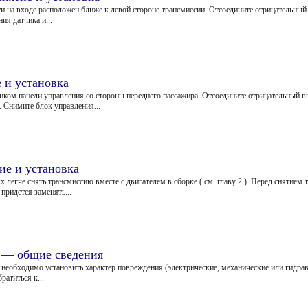
ти на входе расположен ближе к левой стороне трансмиссии. Отсоедините отрицательны
ия датчика и...
 и установка
ком панели управления со стороны переднего пассажира. Отсоедините отрицательный в
 Снимите блок управления...
ие и установка
 легче снять трансмиссию вместе с двигателем в сборке ( см. главу 2 ). Перед снятием
придется заменять...
ч — общие сведения
, необходимо установить характер повреждения (электрические, механические или гидрав
ратиться к...