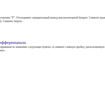
оложении "Р". Отсоедините отрицательный вывод аккумуляторной батареи. Снимите кры
). Снимите патрон...
дифференциала
", принимая во внимание следующие пункты: а) снимите сливную пробку, расположенную 
ьте...