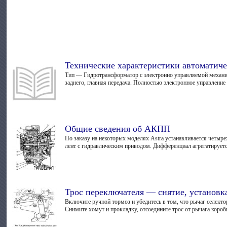
Технические характеристики автоматич
Тип — Гидротрансформатор с электронно управляемой механич
заднего, главная передача. Полностью электронное управление
Общие сведения об АКПП
По заказу на некоторых моделях Astra устанавливается четыр
лент с гидравлическим приводом. Дифференциал агрегатируется
Трос переключателя — снятие, установк
Включите ручной тормоз и убедитесь в том, что рычаг селект
Снимите хомут и прокладку, отсоедините трос от рычага коробк