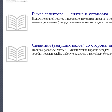
Рычаг селектора — снятие и установка
Включите ручной тормоз и проверьте, находится ли рычаг в п
консоли управления (она удерживается зажимами с двух сторон
Сальники (ведущих валов) со стороны 
Порядок работ: см. часть А " Механическая коробка передач 
коробки передан, слейте рабочую жидкость в контейнер; б) смаж