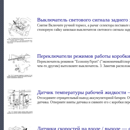
Выключатель светового сигнала заднего 
Снятие Включите ручной тормоз, а рычаг селектора поставьте
стопорную гайку шпильки выключателя светового сигнала задн
Переключатели режимов работы коробки
Переключатель режимов "Economy/Sport" ("экономичный/спорт
чем-то другим) вытолкните выключатель. 3. Заметив расположе
Датчик температуры рабочей жидкости 
Отсоедините отрицательный вывод аккумуляторной батареи. От
датчика. Отверните винты датчика и снимите его с коробки пер
Датчики скоростей на входе / выходе — 