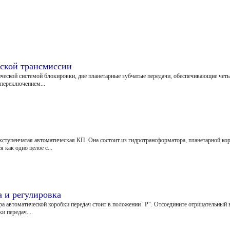
еской трансмиссии
еской системой блокировки, две планетарные зубчатые передачи, обеспечивающие четыр
 переключением...
ехступенчатая автоматическая КП. Она состоит из гидротрансформатора, планетарной ко
 как одно целое с...
а и регулировка
ора автоматической коробки передач стоит в положении "Р". Отсоедините отрицательный
и передач....