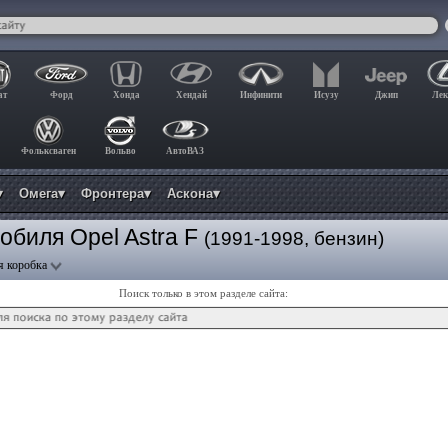
ат
Форд
Хонда
Хендай
Инфинити
Исузу
Джип
Лек
Фольксваген
Вольво
АвтоВАЗ
▾
Омега▾
Фронтера▾
Аскона▾
обиля Opel Astra F
(1991-1998, бензин)
я коробка
Поиск только в этом разделе сайта: