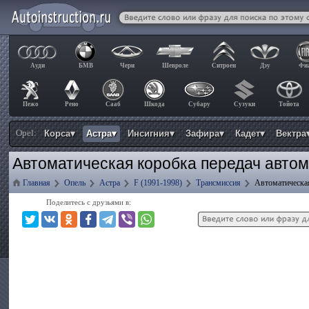
Ауди
БМВ
Чери
Шевроле
Ситроен
Дэу
Фи
Пежо
Рено
Сааб
Шкода
Субару
Сузуки
Тойота
Opel:
Корса▾
Астра▾
Инсигния▾
Зафира▾
Кадет▾
Вектра
Автоматическая коробка передач автом
Главная
Опель
Астра
F (1991-1998)
Трансмиссия
Автоматическа
Поделитесь с друзьями в: