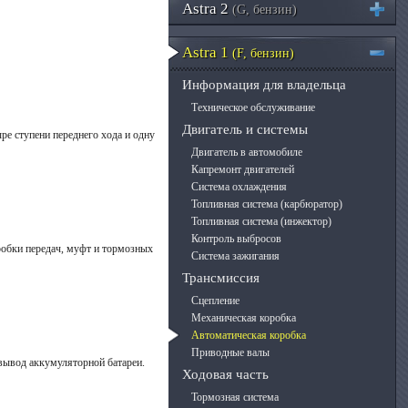
Astra 2
(G, бензин)
Astra 1
(F, бензин)
Информация для владельца
Техническое обслуживание
Двигатель и системы
е ступени переднего хода и одну
Двигатель в автомобиле
Капремонт двигателей
Система охлаждения
Топливная система (карбюратор)
Топливная система (инжектор)
Контроль выбросов
робки передач, муфт и тормозных
Система зажигания
Трансмиссия
Сцепление
Механическая коробка
Автоматическая коробка
Приводные валы
 вывод аккумуляторной батареи.
Ходовая часть
Тормозная система