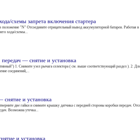
хода/схемы запрета включения стартера
 в положение "N" Отсоедините отрицательный вывод аккумуляторной батареи. Работая в
его хода/схемы...
 передач — снятие и установка
ивный") 1. Снимите узел рычага селектора ( см. выше соответствующий раздел ). 2. Д
ние соединений,...
— снятие и установка
верните две гайки и снимите крышку датчика с передней стороны коробки передач. От
едач. Возможна утечка...
снятие и установка