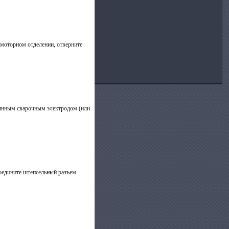
 моторном отделении, отверните
линным сварочным электродом (или
соедините штепсельный разъем