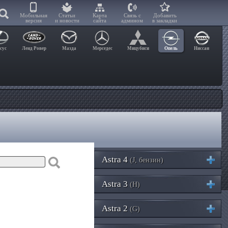
Мобильная
Статьи
Карта
Связь с
Добавить
версия
и новости
сайта
админом
в закладки
сус
Ленд Ровер
Мазда
Мерседес
Мицубиси
Опель
Ниссан
Astra 4
(J, бензин)
Astra 3
(H)
Astra 2
(G)