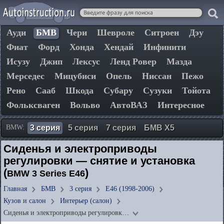
Ауди
БМВ
Чери
Шевроле
Ситроен
Дэу
Фиат
Форд
Хонда
Хендай
Инфинити
Исузу
Джип
Лексус
Ленд Ровер
Мазда
Мерседес
Мицубиси
Опель
Ниссан
Пежо
Рено
Сааб
Шкода
Субару
Сузуки
Тойота
Фольксваген
Вольво
АвтоВАЗ
Интересное
BMW:
3 серия
5 серия
7 серия
БМВ Х5
Сиденья и электроприводы
регулировки — снятие и установка
(
)
BMW 3 Series E46
Главная
БМВ
3 серия
E46 (1998-2006)
Кузов и салон
Интерьер (салон)
Сиденья и электроприводы регулировк…