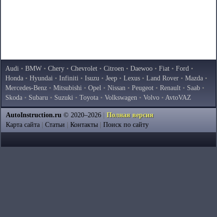
Audi
•
BMW
•
Chery
•
Chevrolet
•
Citroen
•
Daewoo
•
Fiat
•
Ford
•
Honda
•
Hyundai
•
Infiniti
•
Isuzu
•
Jeep
•
Lexus
•
Land Rover
•
Mazda
•
Mercedes-Benz
•
Mitsubishi
•
Opel
•
Nissan
•
Peugeot
•
Renault
•
Saab
•
Skoda
•
Subaru
•
Suzuki
•
Toyota
•
Volkswagen
•
Volvo
•
AvtoVAZ
AutoInstruction.ru
© 2020–2026
|
Полная версия
Карта сайта
|
Статьи
|
Контакты
|
Поиск по сайту