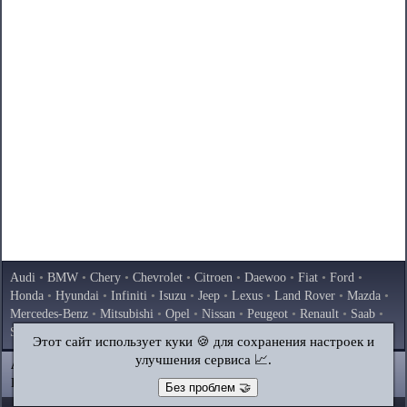
Audi
•
BMW
•
Chery
•
Chevrolet
•
Citroen
•
Daewoo
•
Fiat
•
Ford
•
Honda
•
Hyundai
•
Infiniti
•
Isuzu
•
Jeep
•
Lexus
•
Land Rover
•
Mazda
•
Mercedes-Benz
•
Mitsubishi
•
Opel
•
Nissan
•
Peugeot
•
Renault
•
Saab
•
Skoda
•
Subaru
•
Suzuki
•
Toyota
•
Volkswagen
•
Volvo
•
AvtoVAZ
Этот сайт использует куки 🍪 для сохранения настроек и
улучшения сервиса 📈.
AutoInstruction.ru
© 2020–2026
|
Полная версия
Карта сайта
|
Статьи
|
Контакты
|
Поиск по сайту
Без проблем 🤝