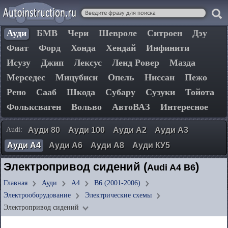
Ауди
БМВ
Чери
Шевроле
Ситроен
Дэу
Фиат
Форд
Хонда
Хендай
Инфинити
Исузу
Джип
Лексус
Ленд Ровер
Мазда
Мерседес
Мицубиси
Опель
Ниссан
Пежо
Рено
Сааб
Шкода
Субару
Сузуки
Тойота
Фольксваген
Вольво
АвтоВАЗ
Интересное
Audi:
Ауди 80
Ауди 100
Ауди А2
Ауди А3
Ауди А4
Ауди А6
Ауди А8
Ауди КУ5
Электропривод сидений (
)
Audi A4 B6
Главная
Ауди
А4
B6 (2001-2006)
Электрооборудование
Электрические схемы
Электропривод сидений