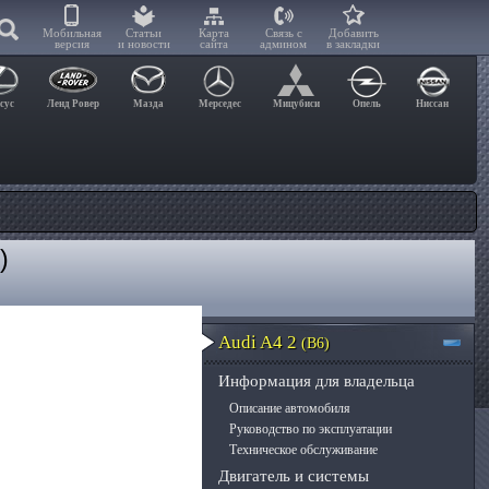
Мобильная
Статьи
Карта
Связь с
Добавить
версия
и новости
сайта
админом
в закладки
сус
Ленд Ровер
Мазда
Мерседес
Мицубиси
Опель
Ниссан
)
6
Audi A4 2
(B6)
Информация для владельца
Описание автомобиля
Руководство по эксплуатации
Техническое обслуживание
Двигатель и системы