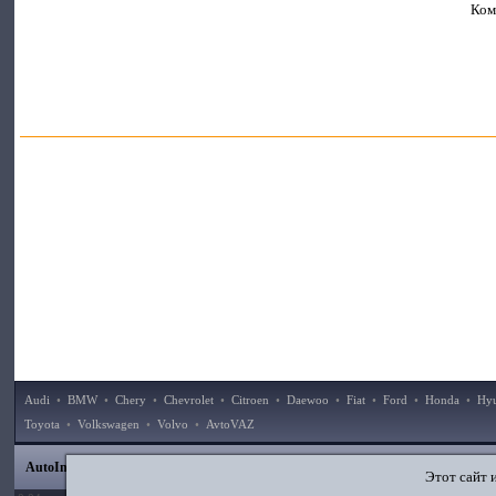
Ком
Audi
•
BMW
•
Chery
•
Chevrolet
•
Citroen
•
Daewoo
•
Fiat
•
Ford
•
Honda
•
Hy
Toyota
•
Volkswagen
•
Volvo
•
AvtoVAZ
|
|
|
|
AutoInstruction.ru
© 2020–2026
Карта сайта
Статьи
Контакты
Поиск по сайту
Этот сайт 