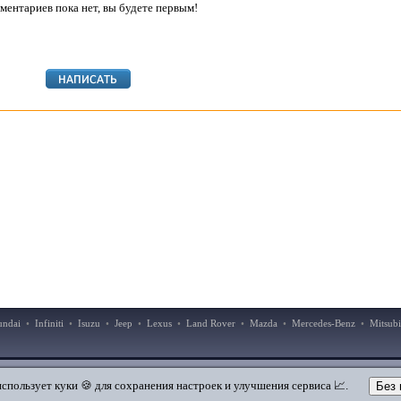
ментариев пока нет, вы будете первым!
undai
•
Infiniti
•
Isuzu
•
Jeep
•
Lexus
•
Land Rover
•
Mazda
•
Mercedes-Benz
•
Mitsubi
|
|
Добавить в закладки
Мобильная версия
использует куки 🍪 для сохранения настроек и улучшения сервиса 📈.
Без 