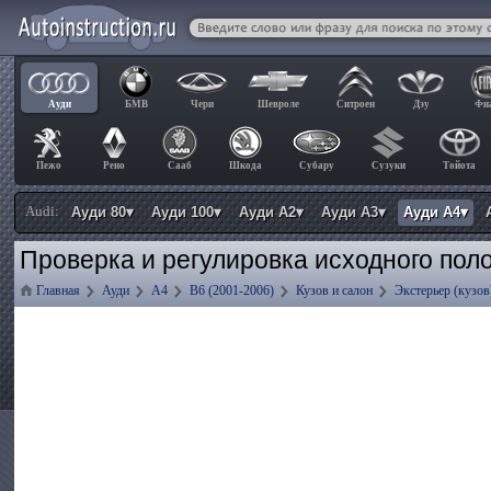
Ауди
БМВ
Чери
Шевроле
Ситроен
Дэу
Фи
Пежо
Рено
Сааб
Шкода
Субару
Сузуки
Тойота
Audi:
Ауди 80▾
Ауди 100▾
Ауди А2▾
Ауди А3▾
Ауди А4▾
Проверка и регулировка исходного пол
Главная
Ауди
А4
B6 (2001-2006)
Кузов и салон
Экстерьер (кузов