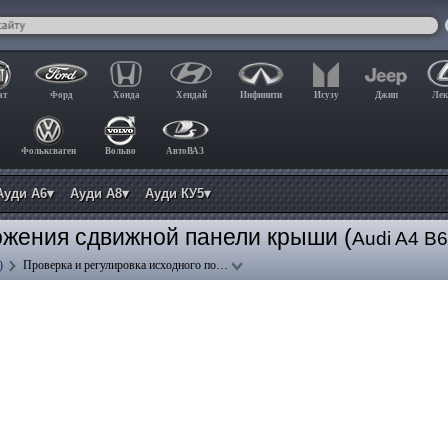
ат
Форд
Хонда
Хендай
Инфинити
Исузу
Джип
Лек
Фольксваген
Вольво
АвтоВАЗ
Ауди А6▾
Ауди А8▾
Ауди КУ5▾
ожения сдвижной панели крыши (
Audi A4 B
)
Проверка и регулировка исходного по…