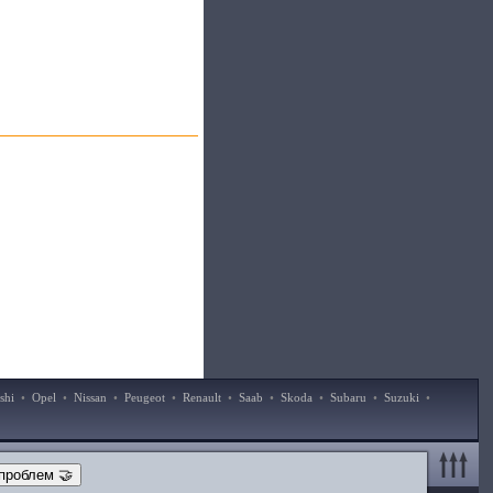
shi
•
Opel
•
Nissan
•
Peugeot
•
Renault
•
Saab
•
Skoda
•
Subaru
•
Suzuki
•
проблем 🤝