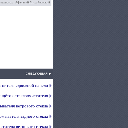
экспертом:
Афанасий Михайловский
СЛЕДУЮЩАЯ ▶
отнителя сдвижной панели
к щёток стеклоочистителя
ывателя ветрового стекла
омывателя заднего стекла
стителя ветрового стекла