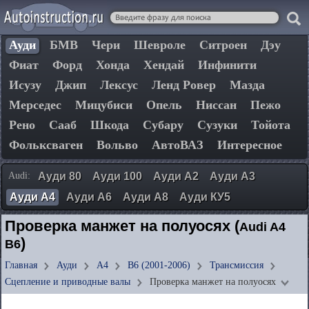
Ауди
БМВ
Чери
Шевроле
Ситроен
Дэу
Фиат
Форд
Хонда
Хендай
Инфинити
Исузу
Джип
Лексус
Ленд Ровер
Мазда
Мерседес
Мицубиси
Опель
Ниссан
Пежо
Рено
Сааб
Шкода
Субару
Сузуки
Тойота
Фольксваген
Вольво
АвтоВАЗ
Интересное
Audi:
Ауди 80
Ауди 100
Ауди А2
Ауди А3
Ауди А4
Ауди А6
Ауди А8
Ауди КУ5
Проверка манжет на полуосях (
Audi A4
)
B6
Главная
Ауди
А4
B6 (2001-2006)
Трансмиссия
Сцепление и приводные валы
Проверка манжет на полуосях