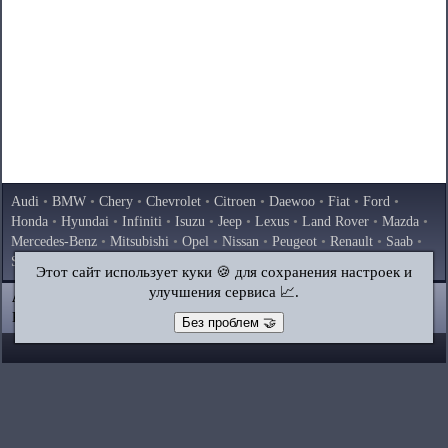
Audi
•
BMW
•
Chery
•
Chevrolet
•
Citroen
•
Daewoo
•
Fiat
•
Ford
•
Honda
•
Hyundai
•
Infiniti
•
Isuzu
•
Jeep
•
Lexus
•
Land Rover
•
Mazda
•
Mercedes-Benz
•
Mitsubishi
•
Opel
•
Nissan
•
Peugeot
•
Renault
•
Saab
•
Skoda
•
Subaru
•
Suzuki
•
Toyota
•
Volkswagen
•
Volvo
•
AvtoVAZ
Этот сайт использует куки 🍪 для сохранения настроек и
улучшения сервиса 📈.
AutoInstruction.ru
© 2020–2026
|
Полная версия
Карта сайта
|
Статьи
|
Контакты
|
Поиск по сайту
Без проблем 🤝