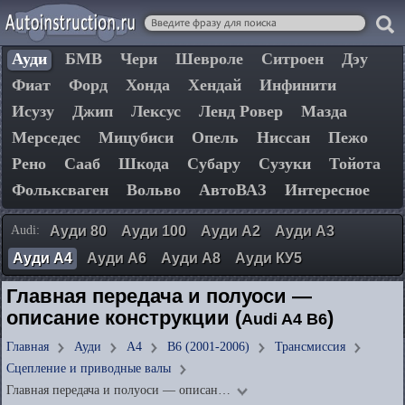
Ауди
БМВ
Чери
Шевроле
Ситроен
Дэу
Фиат
Форд
Хонда
Хендай
Инфинити
Исузу
Джип
Лексус
Ленд Ровер
Мазда
Мерседес
Мицубиси
Опель
Ниссан
Пежо
Рено
Сааб
Шкода
Субару
Сузуки
Тойота
Фольксваген
Вольво
АвтоВАЗ
Интересное
Audi:
Ауди 80
Ауди 100
Ауди А2
Ауди А3
Ауди А4
Ауди А6
Ауди А8
Ауди КУ5
Главная передача и полуоси —
описание конструкции (
)
Audi A4 B6
Главная
Ауди
А4
B6 (2001-2006)
Трансмиссия
Сцепление и приводные валы
Главная передача и полуоси — описан…