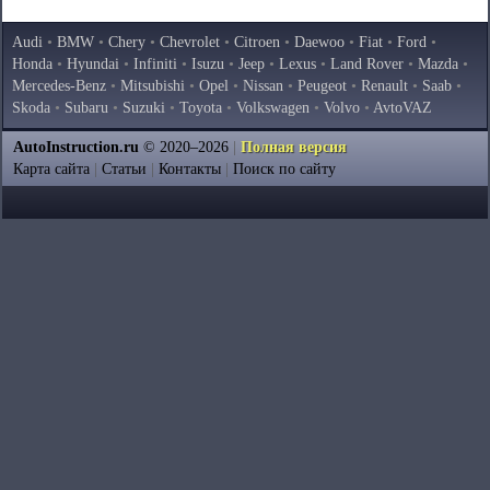
Audi
•
BMW
•
Chery
•
Chevrolet
•
Citroen
•
Daewoo
•
Fiat
•
Ford
•
Honda
•
Hyundai
•
Infiniti
•
Isuzu
•
Jeep
•
Lexus
•
Land Rover
•
Mazda
•
Mercedes-Benz
•
Mitsubishi
•
Opel
•
Nissan
•
Peugeot
•
Renault
•
Saab
•
Skoda
•
Subaru
•
Suzuki
•
Toyota
•
Volkswagen
•
Volvo
•
AvtoVAZ
AutoInstruction.ru
© 2020–2026
|
Полная версия
Карта сайта
|
Статьи
|
Контакты
|
Поиск по сайту