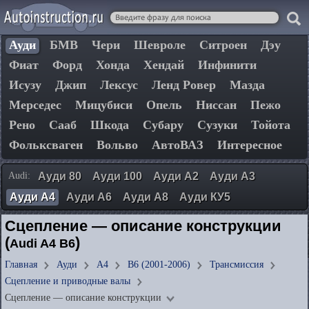
Ауди
БМВ
Чери
Шевроле
Ситроен
Дэу
Фиат
Форд
Хонда
Хендай
Инфинити
Исузу
Джип
Лексус
Ленд Ровер
Мазда
Мерседес
Мицубиси
Опель
Ниссан
Пежо
Рено
Сааб
Шкода
Субару
Сузуки
Тойота
Фольксваген
Вольво
АвтоВАЗ
Интересное
Audi:
Ауди 80
Ауди 100
Ауди А2
Ауди А3
Ауди А4
Ауди А6
Ауди А8
Ауди КУ5
Сцепление — описание конструкции
(
)
Audi A4 B6
Главная
Ауди
А4
B6 (2001-2006)
Трансмиссия
Сцепление и приводные валы
Сцепление — описание конструкции