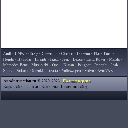
Audi
•
BMW
•
Chery
•
Chevrolet
•
Citroen
•
Daewoo
•
Fiat
•
Ford
•
Honda
•
Hyundai
•
Infiniti
•
Isuzu
•
Jeep
•
Lexus
•
Land Rover
•
Mazda
•
Mercedes-Benz
•
Mitsubishi
•
Opel
•
Nissan
•
Peugeot
•
Renault
•
Saab
•
Skoda
•
Subaru
•
Suzuki
•
Toyota
•
Volkswagen
•
Volvo
•
AvtoVAZ
AutoInstruction.ru
© 2020–2026
|
Полная версия
Карта сайта
|
Статьи
|
Контакты
|
Поиск по сайту