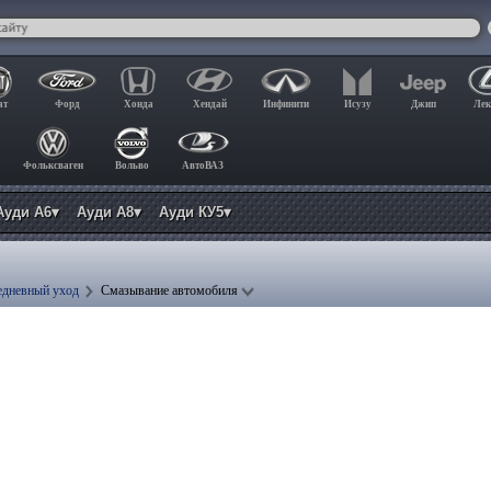
ат
Форд
Хонда
Хендай
Инфинити
Исузу
Джип
Лек
Фольксваген
Вольво
АвтоВАЗ
Ауди А6▾
Ауди А8▾
Ауди КУ5▾
едневный уход
Смазывание автомобиля