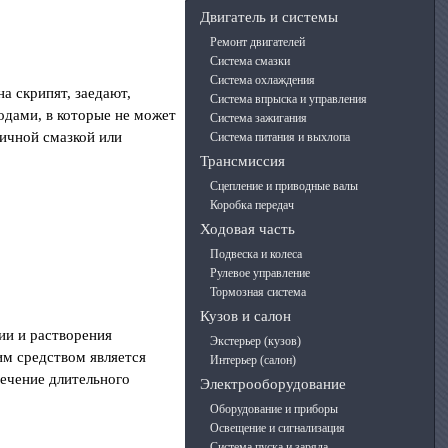
Двигатель и системы
Ремонт двигателей
Система смазки
Система охлаждения
а скрипят, заедают,
Система впрыска и управления
одами, в которые не может
Система зажигания
тичной смазкой или
Система питания и выхлопа
Трансмиссия
Сцепление и приводные валы
Коробка передач
Ходовая часть
Подвеска и колеса
Рулевое управление
Тормозная система
Кузов и салон
ии и растворения
Экстерьер (кузов)
им средством является
Интерьер (салон)
течение длительного
Электрооборудование
Оборудование и приборы
Освещение и сигнализация
Система пуска и заряда