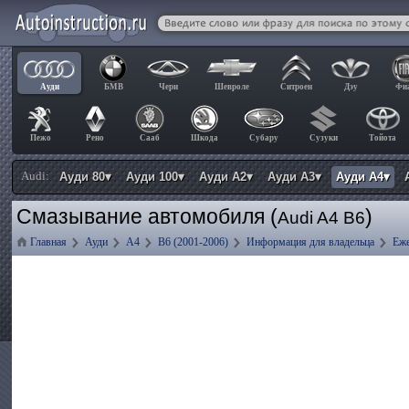
Ауди
БМВ
Чери
Шевроле
Ситроен
Дэу
Фи
Пежо
Рено
Сааб
Шкода
Субару
Сузуки
Тойота
Audi:
Ауди 80▾
Ауди 100▾
Ауди А2▾
Ауди А3▾
Ауди А4▾
Смазывание автомобиля (
)
Audi A4 B6
Главная
Ауди
А4
B6 (2001-2006)
Информация для владельца
Еж