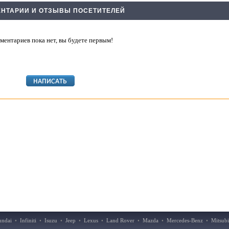
НТАРИИ И ОТЗЫВЫ ПОСЕТИТЕЛЕЙ
ментариев пока нет, вы будете первым!
undai
•
Infiniti
•
Isuzu
•
Jeep
•
Lexus
•
Land Rover
•
Mazda
•
Mercedes-Benz
•
Mitsubi