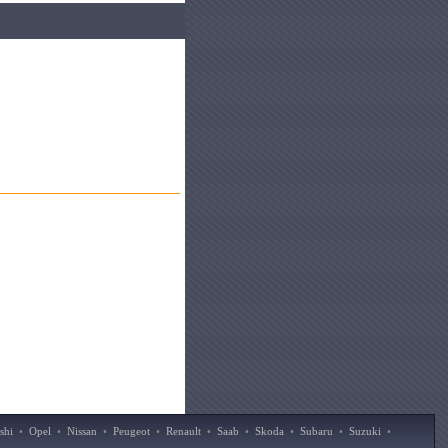
shi
•
Opel
•
Nissan
•
Peugeot
•
Renault
•
Saab
•
Skoda
•
Subaru
•
Suzuki
•