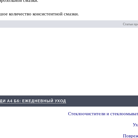
розольной смазки.
шое количество консистентной смазки.
Статья пр
ДИ А4 Б6: ЕЖЕДНЕВНЫЙ УХОД
Стеклоочистители и стеклоомыват
Ух
Повреж