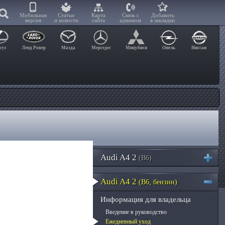
Мобильная
Статьи
Карта
Связь с
Добавить
версия
и новости
сайта
админом
в закладки
сус
Ленд Ровер
Мазда
Мерседес
Мицубиси
Опель
Ниссан
Audi A4 2
(B6)
Audi A4 2
(B6, бензин)
Информация для владельца
Введение в руководство
Ежедневный уход