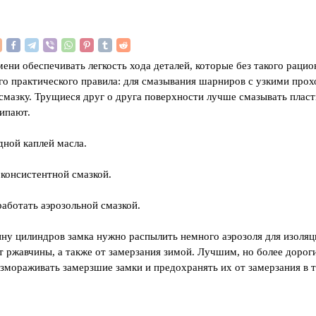
ни обеспечивать легкость хода деталей, которые без такого рацион
о практического правила: для смазывания шарниров с узкими прох
смазку. Трущиеся друг о друга поверхности лучше смазывать плас
липают.
дной каплей масла.
консистентной смазкой.
аботать аэрозольной смазкой.
ну цилиндров замка нужно распылить немного аэрозоля для изоляц
от ржавчины, а также от замерзания зимой. Лучшим, но более дорог
змораживать замерзшие замки и предохранять их от замерзания в 