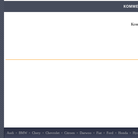
КОММЕ
Ком
Audi
•
BMW
•
Chery
•
Chevrolet
•
Citroen
•
Daewoo
•
Fiat
•
Ford
•
Honda
•
Hy