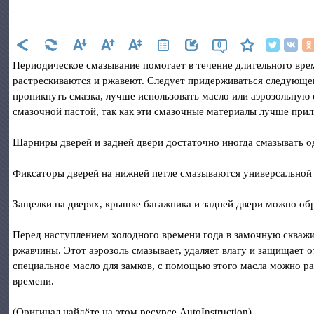
0
Периодическое смазывание помогает в течение длительного време
растрескиваются и ржавеют. Следует придерживаться следующег
проникнуть смазка, лучше использовать масло или аэрозольную 
смазочной пастой, так как эти смазочные материалы лучше при
Шарниры дверей и задней двери достаточно иногда смазывать о
Фиксаторы дверей на нижней петле смазываются универсальной 
Защелки на дверях, крышке багажника и задней двери можно обр
Перед наступлением холодного времени года в замочную скважи
ржавчины. Этот аэрозоль смазывает, удаляет влагу и защищает 
специальное масло для замков, с помощью этого масла можно ра
времени.
(Оригинал найдёте на этом ресурсе AutoInstruction)