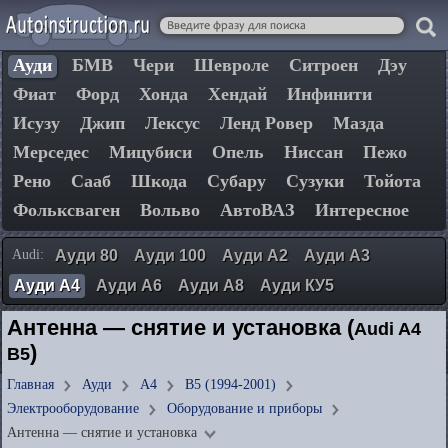
Ауди
БМВ
Чери
Шевроле
Ситроен
Дэу
Фиат
Форд
Хонда
Хендай
Инфинити
Исузу
Джип
Лексус
Ленд Ровер
Мазда
Мерседес
Мицубиси
Опель
Ниссан
Пежо
Рено
Сааб
Шкода
Субару
Сузуки
Тойота
Фольксваген
Вольво
АвтоВАЗ
Интересное
Audi:
Ауди 80
Ауди 100
Ауди А2
Ауди А3
Ауди А4
Ауди А6
Ауди А8
Ауди КУ5
Антенна — снятие и установка (
Audi A4
)
B5
Главная
Ауди
А4
B5 (1994-2001)
Электрооборудование
Оборудование и приборы
Антенна — снятие и установка