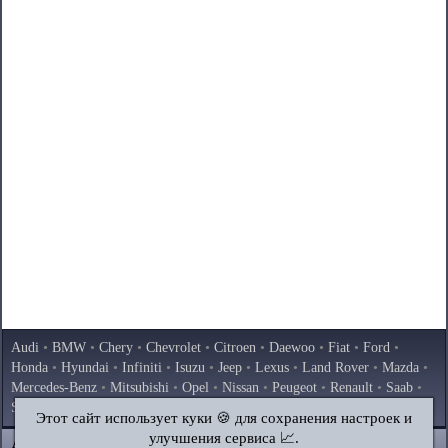
Audi
•
BMW
•
Chery
•
Chevrolet
•
Citroen
•
Daewoo
•
Fiat
•
Ford
•
Honda
•
Hyundai
•
Infiniti
•
Isuzu
•
Jeep
•
Lexus
•
Land Rover
•
Mazda
•
Mercedes-Benz
•
Mitsubishi
•
Opel
•
Nissan
•
Peugeot
•
Renault
•
Saab
•
Skoda
•
Subaru
•
Suzuki
•
Toyota
•
Volkswagen
•
Volvo
•
AvtoVAZ
Этот сайт использует куки 🍪 для сохранения настроек и
улучшения сервиса 📈.
AutoInstruction.ru
© 2020–2026
|
Полная версия