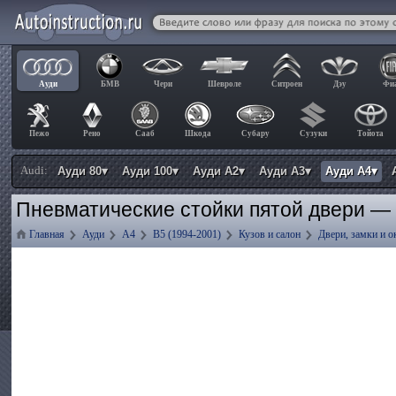
Ауди
БМВ
Чери
Шевроле
Ситроен
Дэу
Фи
Пежо
Рено
Сааб
Шкода
Субару
Сузуки
Тойота
Audi:
Ауди 80▾
Ауди 100▾
Ауди А2▾
Ауди А3▾
Ауди А4▾
Пневматические стойки пятой двери — 
Главная
Ауди
А4
B5 (1994-2001)
Кузов и салон
Двери, замки и о