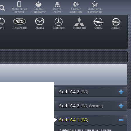
Мобильная
Статьи
Карта
Связь с
Добавить
версия
и новости
сайта
админом
в закладки
сус
Ленд Ровер
Мазда
Мерседес
Мицубиси
Опель
Ниссан
Audi A4 2
(B6)
Audi A4 2
(B6, бензин)
Audi A4 1
(B5)
Информация для владельца