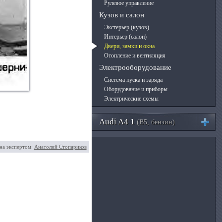
Рулевое управление
Кузов и салон
Экстерьер (кузов)
Интерьер (салон)
Двери, замки и окна
Отопление и вентиляция
Электрооборудование
Система пуска и заряда
Оборудование и приборы
Электрические схемы
Audi A4 1
(B5, бензин)
.
на экспертом:
Анатолий Стопариков