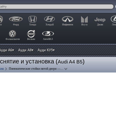
ат
Форд
Хонда
Хендай
Инфинити
Исузу
Джип
Лек
Фольксваген
Вольво
АвтоВАЗ
Ауди А6▾
Ауди А8▾
Ауди КУ5▾
снятие и установка (
)
Audi A4 B5
кна
Пневматические стойки пятой двери —…