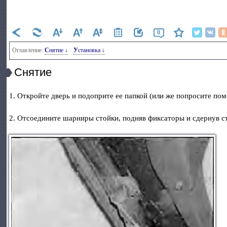
0
Оглавление:
Снятие ↓
Установка ↓
Снятие
1. Откройте дверь и подоприте ее папкой (или же попросите по
2. Отсоедините шарниры стойки, подняв фиксаторы и сдернув ст