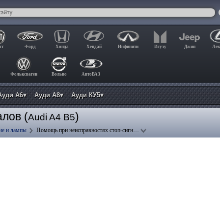
ат
Форд
Хонда
Хендай
Инфинити
Исузу
Джип
Лек
Фольксваген
Вольво
АвтоВАЗ
Ауди А6▾
Ауди А8▾
Ауди КУ5▾
лов (
)
Audi A4 B5
ие и лампы
Помощь при неисправностях стоп-сигн…