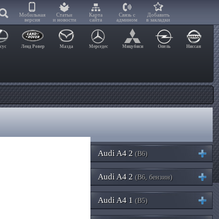
Мобильная
Статьи
Карта
Связь с
Добавить
версия
и новости
сайта
админом
в закладки
сус
Ленд Ровер
Мазда
Мерседес
Мицубиси
Опель
Ниссан
Audi A4 2
(B6)
Audi A4 2
(B6, бензин)
Audi A4 1
(B5)