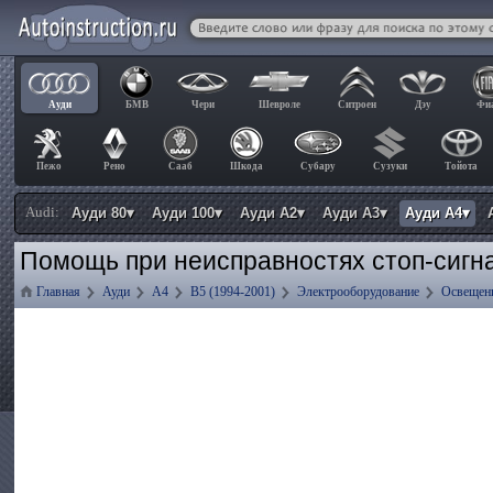
Ауди
БМВ
Чери
Шевроле
Ситроен
Дэу
Фи
Пежо
Рено
Сааб
Шкода
Субару
Сузуки
Тойота
Audi:
Ауди 80▾
Ауди 100▾
Ауди А2▾
Ауди А3▾
Ауди А4▾
Помощь при неисправностях стоп-сигна
Главная
Ауди
А4
B5 (1994-2001)
Электрооборудование
Освещен