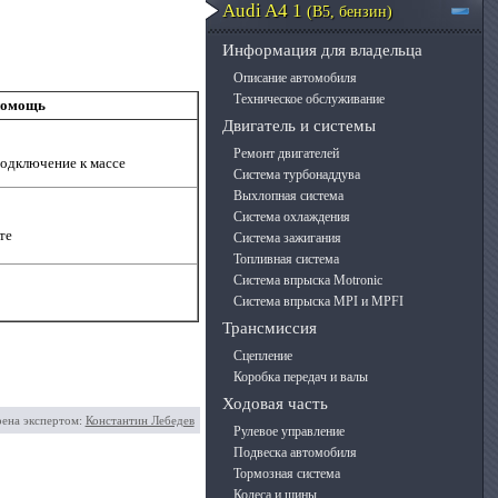
Audi A4 1
(B5, бензин)
Информация для владельца
Описание автомобиля
Техническое обслуживание
помощь
Двигатель и системы
Ремонт двигателей
одключение к массе
Система турбонаддува
Выхлопная система
Система охлаждения
те
Система зажигания
Топливная система
Система впрыска Motronic
Система впрыска MPI и MPFI
Трансмиссия
Сцепление
Коробка передач и валы
Ходовая часть
рена экспертом:
Константин Лебедев
Рулевое управление
Подвеска автомобиля
Тормозная система
Колеса и шины