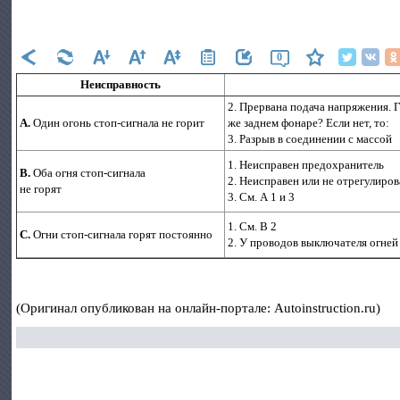
0
Неисправность
2. Прервана подача напряжения. 
А.
Один огонь стоп-сигнала не горит
же заднем фонаре? Если нет, то:
3. Разрыв в соединении с массой
1. Неисправен предохранитель
В.
Оба огня стоп-сигнала
2. Неисправен или не отрегулиро
не горят
3. См. А 1 и 3
1. См. В 2
С.
Огни стоп-сигнала горят постоянно
2. У проводов выключателя огней
(Оригинал опубликован на онлайн-портале: Autoinstruction.ru)