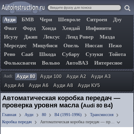
Ауди
БМВ
Чери
Шевроле
Ситроен
Дэу
Фиат
Форд
Хонда
Хендай
Инфинити
Исузу
Джип
Лексус
Ленд Ровер
Мазда
Мерседес
Мицубиси
Опель
Ниссан
Пежо
Рено
Сааб
Шкода
Субару
Сузуки
Тойота
Фольксваген
Вольво
АвтоВАЗ
Интересное
Audi:
Ауди 80
Ауди 100
Ауди А2
Ауди А3
Ауди А4
Ауди А6
Ауди А8
Ауди КУ5
Автоматическая коробка передач —
проверка уровня масла (
)
Audi 80 B4
Главная
Ауди
80
B4 (1991-1996)
Трансмиссия
Коробка передач
Автоматическая коробка передач — пр…