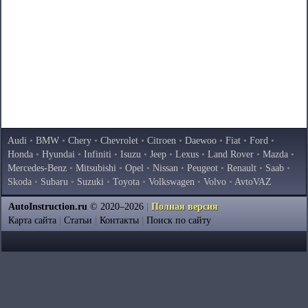
Audi
•
BMW
•
Chery
•
Chevrolet
•
Citroen
•
Daewoo
•
Fiat
•
Ford
•
Honda
•
Hyundai
•
Infiniti
•
Isuzu
•
Jeep
•
Lexus
•
Land Rover
•
Mazda
•
Mercedes-Benz
•
Mitsubishi
•
Opel
•
Nissan
•
Peugeot
•
Renault
•
Saab
•
Skoda
•
Subaru
•
Suzuki
•
Toyota
•
Volkswagen
•
Volvo
•
AvtoVAZ
AutoInstruction.ru
© 2020–2026
|
Полная версия
Карта сайта
|
Статьи
|
Контакты
|
Поиск по сайту