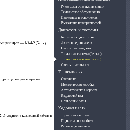
Руководство по эксплуатации
Техническое обслуживание
Изменения и дополнения
Выявление неисправностей
Двигатель и системы
Бензиновые двигатели
Дизельные двигатели
ы цилиндров — 1-3-4-2 (№1 - у
Система охлаждения
Топливная система (бензин)
Топливная система (дизель)
Система зажигания
Трансмиссия
Сцепление
тура в цилиндрах возрастает
Механическая коробка
Автоматическая коробка
Карданный вал
Приводные валы
Ходовая часть
Тормозная система
. Отсоединить контактный кабель и
Подвеска автомобиля
Рулевое управление