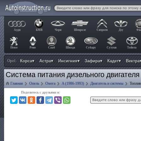
Ауди
БМВ
Чери
Шевроле
Ситроен
Дэу
Фи
Пежо
Рено
Сааб
Шкода
Субару
Сузуки
Тойота
Opel:
Корса▾
Астра▾
Инсигния▾
Зафира▾
Кадет▾
Вектра
Система питания дизельного двигател
Главная
Опель
Омега
A (1986-1993)
Двигатель и системы
Топлив
Поделитесь с друзьями в: