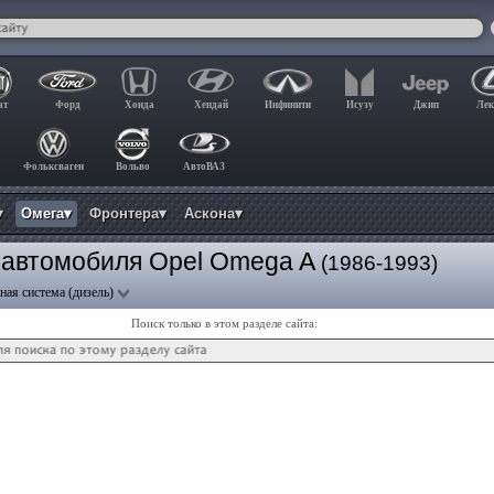
ат
Форд
Хонда
Хендай
Инфинити
Исузу
Джип
Лек
Фольксваген
Вольво
АвтоВАЗ
▾
Омега▾
Фронтера▾
Аскона▾
я автомобиля Opel Omega A
(1986-1993)
ная система (дизель)
Поиск только в этом разделе сайта: