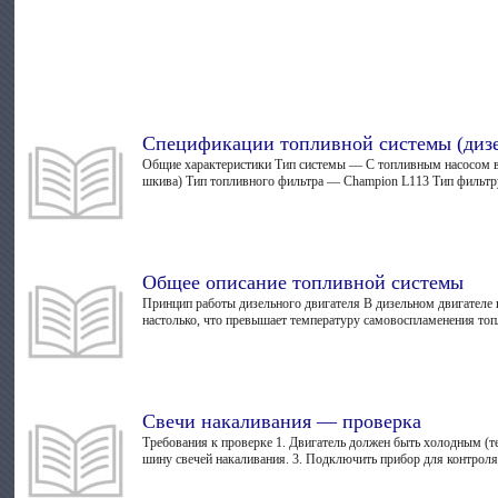
Спецификации топливной системы (дизе
Общие характеристики Тип системы — С топливным насосом вы
шкива) Тип топливного фильтра — Champion L113 Тип фильтр
Общее описание топливной системы
Принцип работы дизельного двигателя В дизельном двигателе в
настолько, что превышает температуру самовоспламенения топл
Свечи накаливания — проверка
Требования к проверке 1. Двигатель должен быть холодным (т
шину свечей накаливания. 3. Подключить прибор для контроля