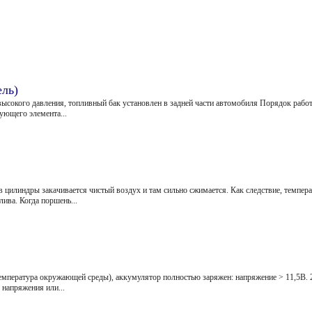
ль)
сокого давления, топливный бак установлен в задней части автомобиля Порядок работ
ующего элемента...
 цилиндры закачивается чистый воздух и там сильно сжимается. Как следствие, темпера
ива. Когда поршень...
емпература окружающей среды), аккумулятор полностью заряжен: напряжение > 11,5В. 2
 напряжения или...