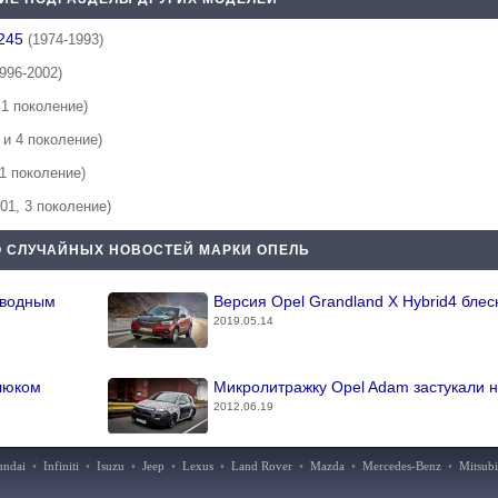
/245
(1974-1993)
1996-2002)
 1 поколение)
3 и 4 поколение)
 1 поколение)
001, 3 поколение)
 СЛУЧАЙНЫХ НОВОСТЕЙ МАРКИ ОПЕЛЬ
иводным
Версия Opel Grandland X Hybrid4 бле
2019.05.14
 люком
Микролитражку Opel Adam застукали 
2012.06.19
undai
•
Infiniti
•
Isuzu
•
Jeep
•
Lexus
•
Land Rover
•
Mazda
•
Mercedes-Benz
•
Mitsubi