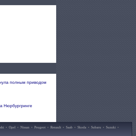
снула полным приводом
на Нюрбургринге
shi
•
Opel
•
Nissan
•
Peugeot
•
Renault
•
Saab
•
Skoda
•
Subaru
•
Suzuki
•