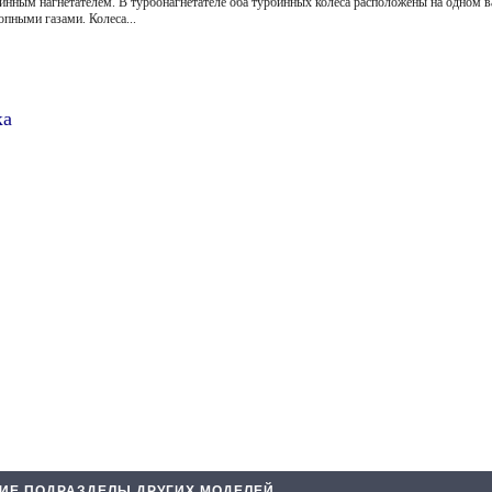
ным нагнетателем. В турбонагнетателе оба турбинных колеса расположены на одном ва
опными газами. Колеса...
ка
ИЕ ПОДРАЗДЕЛЫ ДРУГИХ МОДЕЛЕЙ