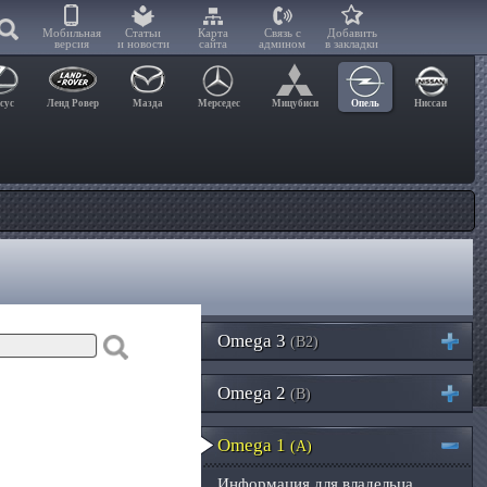
Мобильная
Статьи
Карта
Связь с
Добавить
версия
и новости
сайта
админом
в закладки
сус
Ленд Ровер
Мазда
Мерседес
Мицубиси
Опель
Ниссан
Omega 3
(B2)
Omega 2
(B)
Omega 1
(A)
Информация для владельца