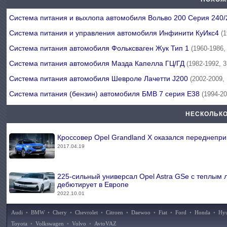
Система питания и выхлопа автомобиля Вольво 200 Серия 240
Система питания и управления автомобиля Инфинити КуИкс4
(
Система питания автомобиля Фольксваген Жук Тип 1
(1960-1986,
Система питания автомобиля Мазда Капелла ГЦ/ГД
(1982-1992, 
Система питания автомобиля Шевроле Лачетти J200
(2002-2009,
Система питания (бензин) автомобиля БМВ 7 серия Е38
(1994-2
НЕСКОЛЬКО
Кроссовер Opel Grandland X оказался переднепр
2017.04.19
225-сильный универсал Opel Astra GSe с теплым
дебютирует в Европе
2022.10.01
Audi
•
BMW
•
Chery
•
Chevrolet
•
Citroen
•
Daewoo
•
Fiat
•
Ford
•
Honda
•
Hy
Toyota
•
Volkswagen
•
Volvo
•
AvtoVAZ