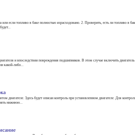
а или если топливо в баке полностью израсходовано. 2. Проверить, есть ли топливо в бак
удет...
вигателя и впоследствии повреждения подшипников. В этом случае включить двигатель
и какой-либо...
рка
ятом двигателе. Здесь будет описан контроль при установленном двигателе. Для контро
снять нижнюю...
исание