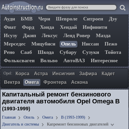
Ауди
БМВ
Чери
Шевроле
Ситроен
Дэу
Фиат
Форд
Хонда
Хендай
Инфинити
Исузу
Джип
Лексус
Ленд Ровер
Мазда
Мерседес
Мицубиси
Опель
Ниссан
Пежо
Рено
Сааб
Шкода
Субару
Сузуки
Тойота
Фольксваген
Вольво
АвтоВАЗ
Интересное
Opel:
Корса
Астра
Инсигния
Зафира
Кадет
Вектра
Омега
Фронтера
Аскона
Капитальный ремонт бензинового
двигателя автомобиля Opel Omega B
(1993-1999)
Главная
Опель
Омега
B (1993-1999)
Двигатель и системы
Капремонт бензиновых двигателей