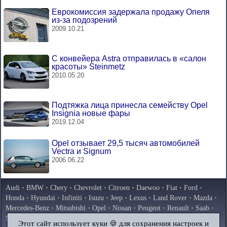
Еврокомиссия задержала продажу Опеля
из-за подозрений
2009.10.21
С конвейера Astra отправилась в «салон
красоты» Steinmetz
2010.05.20
Подтяжка лица принесла семейству Opel
Insignia новые фары
2019.12.04
Opel отзывает 29,5 тысяч автомобилей
Vectra и Signum
2006.06.22
Audi
•
BMW
•
Chery
•
Chevrolet
•
Citroen
•
Daewoo
•
Fiat
•
Ford
•
Honda
•
Hyundai
•
Infiniti
•
Isuzu
•
Jeep
•
Lexus
•
Land Rover
•
Mazda
•
Mercedes-Benz
•
Mitsubishi
•
Opel
•
Nissan
•
Peugeot
•
Renault
•
Saab
•
Skoda
•
Subaru
•
Suzuki
•
Toyota
•
Volkswagen
•
Volvo
•
AvtoVAZ
Этот сайт использует куки 🍪 для сохранения настроек и