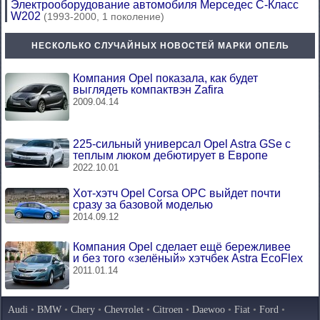
Электрооборудование автомобиля Мерседес C-Класс
W202
(1993-2000, 1 поколение)
НЕСКОЛЬКО СЛУЧАЙНЫХ НОВОСТЕЙ МАРКИ ОПЕЛЬ
Компания Opel показала, как будет
выглядеть компактвэн Zafira
2009.04.14
225-сильный универсал Opel Astra GSe с
теплым люком дебютирует в Европе
2022.10.01
Хот-хэтч Opel Corsa OPC выйдет почти
сразу за базовой моделью
2014.09.12
Компания Opel сделает ещё бережливее
и без того «зелёный» хэтчбек Astra EcoFlex
2011.01.14
Audi
•
BMW
•
Chery
•
Chevrolet
•
Citroen
•
Daewoo
•
Fiat
•
Ford
•