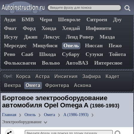
Ауди
БМВ
Чери
Шевроле
Ситроен
Дэу
Фиат
Форд
Хонда
Хендай
Инфинити
Исузу
Джип
Лексус
Ленд Ровер
Мазда
Мерседес
Мицубиси
Опель
Ниссан
Пежо
Рено
Сааб
Шкода
Субару
Сузуки
Тойота
Фольксваген
Вольво
АвтоВАЗ
Интересное
Opel:
Корса
Астра
Инсигния
Зафира
Кадет
Вектра
Омега
Фронтера
Аскона
Бортовое электрооборудование
автомобиля Opel Omega A
(1986-1993)
Главная
Опель
Омега
A (1986-1993)
Электрооборудование