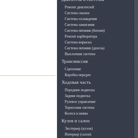
Ремонт двигателей
Система смазки
Система охлаждения
Система зажигания
Система питания (бензин)
Ремонт карбюратора
Система впрыска
Система питания (дизель)
Выхлопная система
Трансмиссия
Сцепление
Коробка передач
Ходовая часть
Передняя подвеска
Задняя подвеска
Рулевое управление
Тормозная система
Колеса и шины
Кузов и салон
Экстерьер (кузов)
Интерьер (салон)