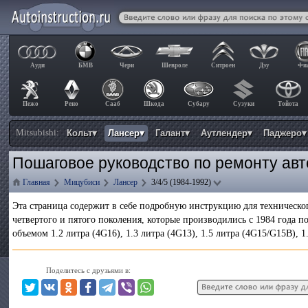
Ауди
БМВ
Чери
Шевроле
Ситроен
Дэу
Фи
Пежо
Рено
Сааб
Шкода
Субару
Сузуки
Тойота
Mitsubishi:
Кольт▾
Лансер▾
Галант▾
Аутлендер▾
Паджеро▾
Пошаговое руководство по ремонту авто
Главная
Мицубиси
Лансер
3/4/5 (1984-1992)
Эта страница содержит в себе подробную инструкцию для техническо
четвертого и пятого поколения, которые производились с 1984 года 
объемом 1.2 литра (4G16), 1.3 литра (4G13), 1.5 литра (4G15/G15B), 1
Поделитесь с друзьями в: