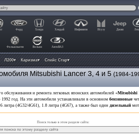
ат
Форд
Хонда
Хендай
Инфинити
Исузу
Джип
Лек
Фольксваген
Вольво
АвтоВАЗ
Л200▾
Каризма▾
Спейс Стар▾
мобиля Mitsubishi Lancer 3, 4 и 5
(1984-19
го обслуживания и ремонта легковых японских автомобилей «
Mitsubishi 
по 1992 год. На эти автомобили устанавливали в основном
бензиновые
че
.6 литра (4G32/4G61), 1.8 литра (4G67), а также был один
дизельный
мот
Поиск только в этом разделе сайта: