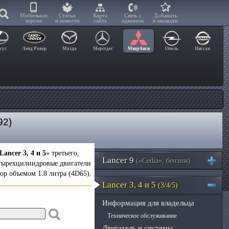
Мобильная
Статьи
Карта
Связь с
Добавить
версия
и новости
сайта
админом
в закладки
сус
Ленд Ровер
Мазда
Мерседес
Мицубиси
Опель
Ниссан
92)
Lancer 3, 4 и 5
» третьего,
Lancer 9
(«Cedia», бензин)
тырехцилиндровые двигатели
ор объемом 1.8 литра (4D65).
Lancer 3, 4 и 5
(3/4/5)
Информация для владельца
Техническое обслуживание
Двигатель и системы