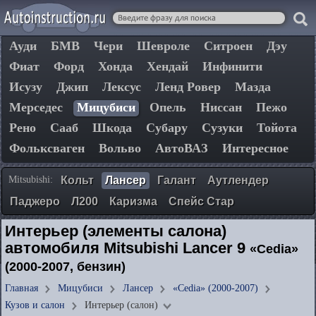
Ауди
БМВ
Чери
Шевроле
Ситроен
Дэу
Фиат
Форд
Хонда
Хендай
Инфинити
Исузу
Джип
Лексус
Ленд Ровер
Мазда
Мерседес
Мицубиси
Опель
Ниссан
Пежо
Рено
Сааб
Шкода
Субару
Сузуки
Тойота
Фольксваген
Вольво
АвтоВАЗ
Интересное
Mitsubishi:
Кольт
Лансер
Галант
Аутлендер
Паджеро
Л200
Каризма
Спейс Стар
Интерьер (элементы салона)
автомобиля Mitsubishi Lancer 9
«Cedia»
(2000-2007, бензин)
Главная
Мицубиси
Лансер
«Cedia» (2000-2007)
Кузов и салон
Интерьер (салон)