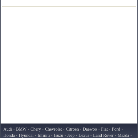
Audi
•
BMW
•
Chery
•
Chevrolet
•
Citroen
•
Daewoo
•
Fiat
•
Ford
•
Honda
•
Hyundai
•
Infiniti
•
Isuzu
•
Jeep
•
Lexus
•
Land Rover
•
Mazda
•