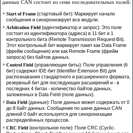
данных CAN состоит из семи последовательных полей:
Start of Frame
(стартовый бит): Маркирует начало
сообщения и синхронизирует все модули.
Arbitration Field
(идентификатор и запрос): Это поле
состоит из идентификатора (адреса) в 11 бит и 1
контрольного бита (Remote Transmission Request-Bit).
Этот контрольный бит маркирует пакет как Data Frame
(фрейм сообщения) или как Remote Frame (фрейм
запроса) без байтов данных.
Control Field
(управляющие биты): Поле управления (6
бит) содержит IDE-бит (Identifier Extension Bit) для
распознавания стандартного и расширенного формата,
резервный бит для последующих расширений и - в
последних 4 битах - количество байтов данных,
заложенных в Data Field (поле данных).
Data Field
(данные): Поле данных может содержать от 0
до 8 байт данных. Сообщение по шине данных CAN
длиной 0 байт используется для синхронизации
распределённых процессов.
CRC Field
(контрольное поле): Поле CRC (Cyclic-