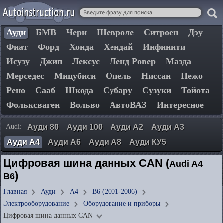
Ауди
БМВ
Чери
Шевроле
Ситроен
Дэу
Фиат
Форд
Хонда
Хендай
Инфинити
Исузу
Джип
Лексус
Ленд Ровер
Мазда
Мерседес
Мицубиси
Опель
Ниссан
Пежо
Рено
Сааб
Шкода
Субару
Сузуки
Тойота
Фольксваген
Вольво
АвтоВАЗ
Интересное
Audi:
Ауди 80
Ауди 100
Ауди А2
Ауди А3
Ауди А4
Ауди А6
Ауди А8
Ауди КУ5
Цифровая шина данных CAN (
Audi A4
)
B6
Главная
Ауди
А4
B6 (2001-2006)
Электрооборудование
Оборудование и приборы
Цифровая шина данных CAN