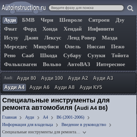
Ауди
БМВ
Чери
Шевроле
Ситроен
Дэу
Фиат
Форд
Хонда
Хендай
Инфинити
Исузу
Джип
Лексус
Ленд Ровер
Мазда
Мерседес
Мицубиси
Опель
Ниссан
Пежо
Рено
Сааб
Шкода
Субару
Сузуки
Тойота
Фольксваген
Вольво
АвтоВАЗ
Интересное
Audi:
Ауди 80
Ауди 100
Ауди А2
Ауди А3
Ауди А4
Ауди А6
Ауди А8
Ауди КУ5
Специальные инструменты для
ремонта автомобиля (
)
Audi A4 B6
Главная
Ауди
А4
B6 (2001-2006)
Информация для владельца
Введение в руководство
Специальные инструменты для ремонта…