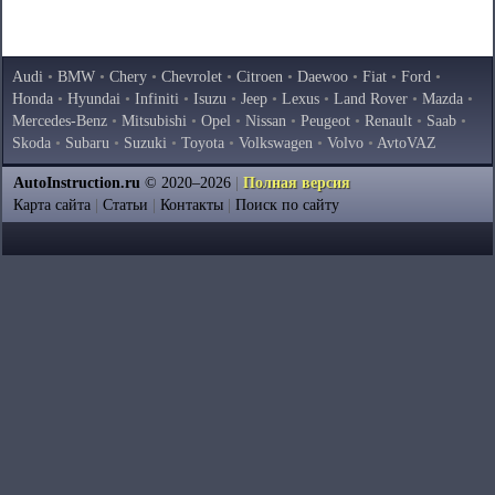
Audi
•
BMW
•
Chery
•
Chevrolet
•
Citroen
•
Daewoo
•
Fiat
•
Ford
•
Honda
•
Hyundai
•
Infiniti
•
Isuzu
•
Jeep
•
Lexus
•
Land Rover
•
Mazda
•
Mercedes-Benz
•
Mitsubishi
•
Opel
•
Nissan
•
Peugeot
•
Renault
•
Saab
•
Skoda
•
Subaru
•
Suzuki
•
Toyota
•
Volkswagen
•
Volvo
•
AvtoVAZ
AutoInstruction.ru
© 2020–2026
|
Полная версия
Карта сайта
|
Статьи
|
Контакты
|
Поиск по сайту